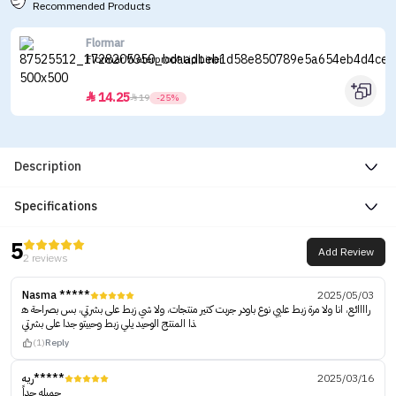
Recommended Products
Flormar
Flormar Waterproof Lip Liner
14.25


19
-25%
Description
Specifications
5
Add Review
2 reviews
Nasma *****
2025/05/03
راااائع، انا ولا مرة زبط عليي نوع باودر جربت كتير منتجات، ولا شي زبط على بشرتي، بس بصراحة ه
ذا المنتج الوحيد يلي زبط وحبيتو جدا على بشرتي
(1)
Reply
ريه*****
2025/03/16
جميله جداً