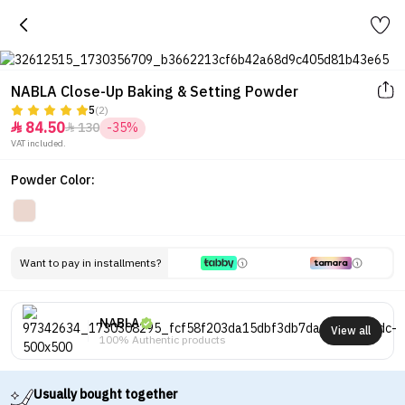
NABLA Close-Up Baking & Setting Powder
5
(2)
84.50
130
-35%


VAT included.
Powder Color:
Want to pay in installments?
NABLA
View all
100% Authentic products
Usually bought together