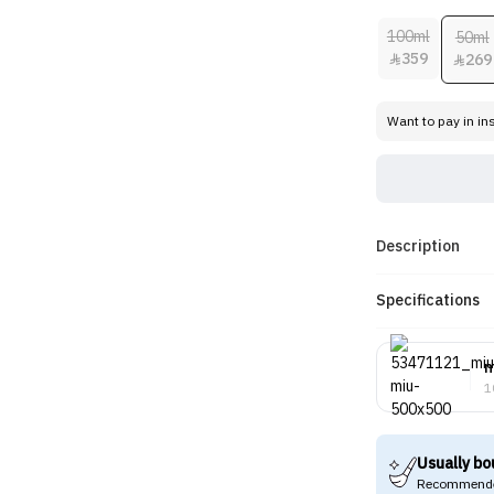
100ml
50ml
359
269


Want to pay in in
Description
Specifications
m
1
Usually bo
Recommende