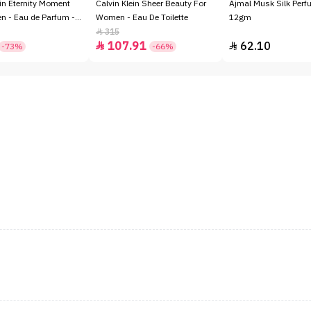
ein Eternity Moment
Calvin Klein Sheer Beauty For
Ajmal Musk Silk Perfu
 - Eau de Parfum -
Women - Eau De Toilette
12gm
315

107.91
62.10


-73%
-66%