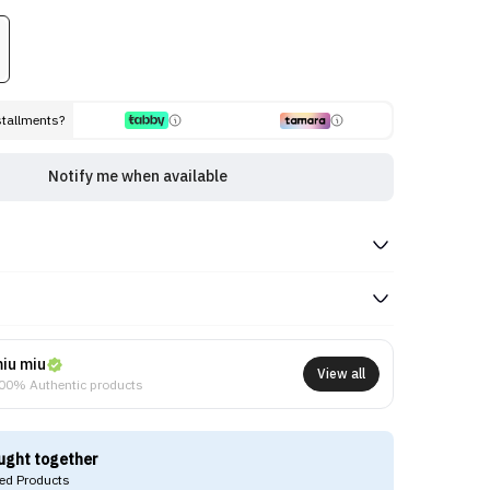
stallments?
Notify me when available
iu miu
View all
00% Authentic products
ught together
d Products