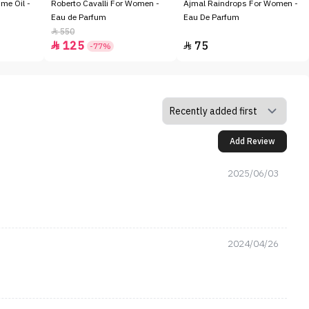
me Oil -
Roberto Cavalli For Women -
Ajmal Raindrops For Women -
Eau de Parfum
Eau De Parfum
550

125
75


-77%
Add Review
2025/06/03
2024/04/26