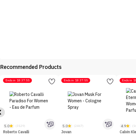
Recommended Products
Ends in
18:37:55
Ends in
18:37:55
Ends in
1
5.0
5.0
4.9
(3129)
(2467)
(1
Roberto Cavalli
Jovan
Calvin Kl