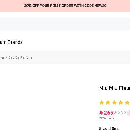
20% OFF YOUR FIRST ORDER WITH CODE NEW20
ium
Brands
men - Eau De Parfum
Miu Miu Fle
269
373


VAT included.
Size: 50ml