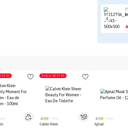
I
I
8:37:55
Ends in
18:37:55
4.9
4.9
668)
(930)
(566)
ein
Calvin Klein
Ajmal