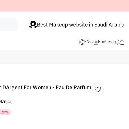
Best Makeup website in Saudi Arabia
EN
Profile
ur DArgent For Women - Eau De Parfum
4.9
(12)
-28%