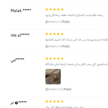
Malak *****
ريحته حلوة يناسب الصباح و الصيف خفيف ريحة فُل و ورد
Helpful (3)
Reply
mis al*****
 وغطايته احمر يشبهو مرا بس هذا على مسك اكثر المهم لاتتعدوه
Helpful (5)
Reply
امي*****
سك ماعجبني اللي يحب الفل يمكن تعجبه الريحه اصلي ماشاالله
Helpful (11)
Reply
ام �*****
يهبل يهبل حبيته مرا ويستاهل كل ريال