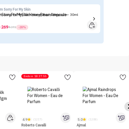
'm Sorry For My Skin
Ma
'm Sorry For My Skin Honey Beam Ampoule - 30ml
Ma
269



373
-28%
Ends in
18:37:55
4.9
5.0
(1217)
(1208)
Roberto Cavalli
Ajmal