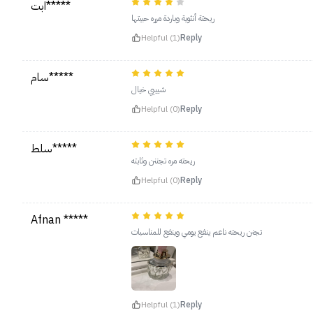
ابت*****
ريحتة أنثوية وباردة مرره حبيتها
Helpful (1)
Reply
سام*****
شيييي خيال
Helpful (0)
Reply
سلط*****
ريحته مره تجننن وثابته
Helpful (0)
Reply
Afnan *****
تجنن ريحته ناعم ينفع يومي وينفع للمناسبات
Helpful (1)
Reply