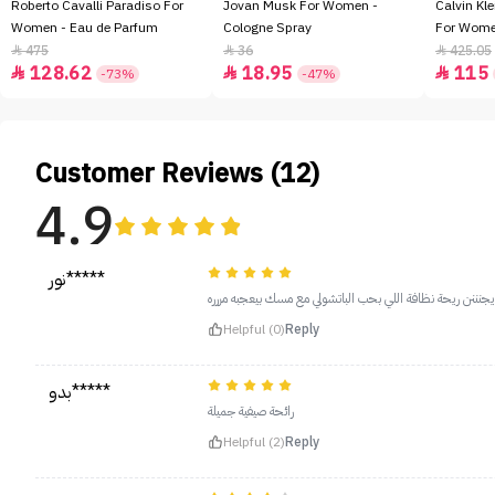
Roberto Cavalli Paradiso For
Jovan Musk For Women -
Calvin Kl
Women - Eau de Parfum
Cologne Spray
For Women
100ml
475
36
425.05



128.62
18.95
115



-73%
-47%
Customer Reviews (12)
4.9
نور*****
يجنننن ريحة نظافة اللي بحب الباتشولي مع مسك بيعجبه مررره
Helpful (0)
Reply
بدو*****
رائحة صيفية جميلة
Helpful (2)
Reply