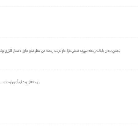
يجننن يجنن يابنات ريحته بارررده صيفي مرا حلو قريب ريحته من عطر مياو مياو الاصدار الازرق
رايحة فل ورد ابداً مو رايحة م