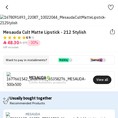
Mesauda Cult Matte Lipstick - 212 Stylish
4.9
(9)
48.30
69
-30%


VAT included.
Want to pay in installments?
MESAUDA
View all
100% Authentic products
Usually bought together
Recommended Products
MESAUDA