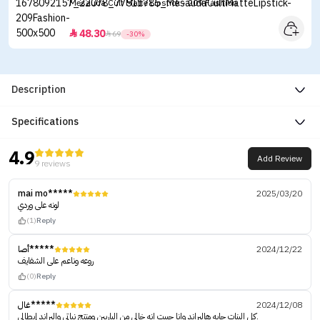
Mesauda Cult Matte Lipstick - 209 Fashion
48.30


69
-30%
Description
Specifications
4.9
Add Review
9 reviews
mai mo*****
2025/03/20
لونه على وردي
(1)
Reply
أصا*****
2024/12/22
روعه وناعم على الشفايف
(0)
Reply
غال*****
2024/12/08
كل البنات حابه هالبراند وانا حبيت انه خالي من الباربين ومنتج نباتي والبراند إيطالي.