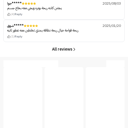
جوا*****
2025/08/03
يجننن كاننه ريحة بودره ويجي معه بخاخ جسم
(4)
Reply
شوق*****
2025/01/20
ريحة فواحة خيال ريحة نظافة يمدي تخلطين معه عطور ثانيه
(1)
Reply
All reviews