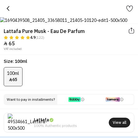
Lattafa Pure Musk - Eau De Parfum
4.9
(122)
65

VAT included.
Size: 100ml
100ml
65

Want to pay in installments?
Lattafa
View all
100% Authentic products