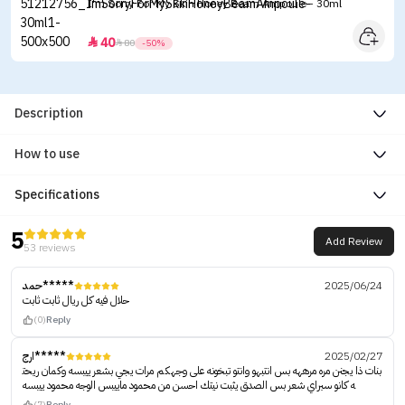
I'm Sorry For My Skin Honey Beam Ampoule - 30ml
40


80
-50%
Description
How to use
Specifications
5
Add Review
53 reviews
حمد*****
2025/06/24
حلال فيه كل ريال ثابت ثابت
(0)
Reply
ارج*****
2025/02/27
بنات ذا يجنن مره مرههه بس انتبهو وانتو تبخونه على وجهكم مرات يجي بشعر ييبسه وكمان ريحت
ه كانو سبراي شعر بس الصدق يثبت نيتك احسن من محمود ماييبس الوجه محمود ييبسه
(7)
Reply