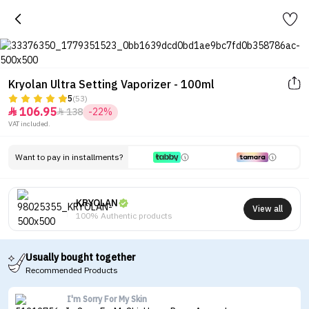
Kryolan Ultra Setting Vaporizer - 100ml
5
(53)
106.95
138
-22%


VAT included.
Want to pay in installments?
KRYOLAN
View all
100% Authentic products
Usually bought together
Recommended Products
I'm Sorry For My Skin