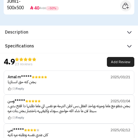
40


80
-50%
Description
Specifications
4.9
Add Review
23 reviews
Amal m*****
2025/03/21
يجنن كنه حق انستازيا
(0)
Reply
وسن*****
2025/03/04
يجنن شفتو مع ماما وجربته وياخذ العقل بس اظن الدرجة مو نفس الي ماما طلبتها دا افتح بشي ب
سيط لان ما شاء الله حواجبي سوداء وكثيفههه باختصار يجنن بنات مره
(0)
Reply
لمي*****
2025/02/12
كان عندي نفسه وطلبته مره ثانيه