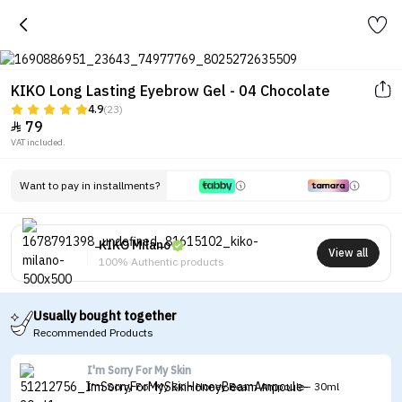
KIKO Long Lasting Eyebrow Gel - 04 Chocolate
4.9
(23)
79

VAT included.
Want to pay in installments?
KIKO Milano
View all
100% Authentic products
Usually bought together
Recommended Products
I'm Sorry For My Skin
I'm Sorry For My Skin Honey Beam Ampoule - 30ml