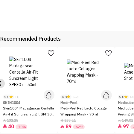
Recommended Products
5.0
4.8
5.0
(1)
(10)
(2
SKIN1004
Medi-Peel
Medicube
Skin1004 Madagascar Centella
Medi-Peel Red Lacto Collagen
Medicube
Air-Fit Suncream Light SPF30+
Wrapping Mask - 70ml
Peeling S
- 50ml
132.25
237.21
149.01



40
89
97



-70%
-62%
-