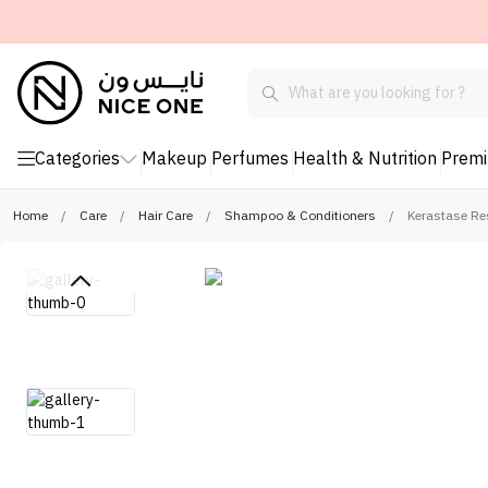
Categories
Makeup
Perfumes
Health & Nutrition
Prem
Home
/
Care
/
Hair Care
/
Shampoo & Conditioners
/
Kerastase Re