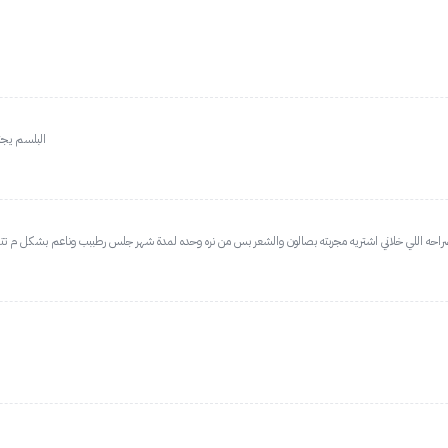
البلسم يجن
احه اللي خلاني اشتريه مجربته بصالون والشعر بس من نره وحده لمدة شهر جلس رطببب وناعم بشكل م تتخ