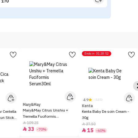
170


Ends in
01:28:52
4.9
(135)
Mary&May
Kenta
Mary&May Citrus Unshiu +
 Centella
Kenta Baby De soin Cream -
Tremella Fuciformis
Sun Stick
30g
Serum30ml
109.25

37.50

33

-70%
15

-60%