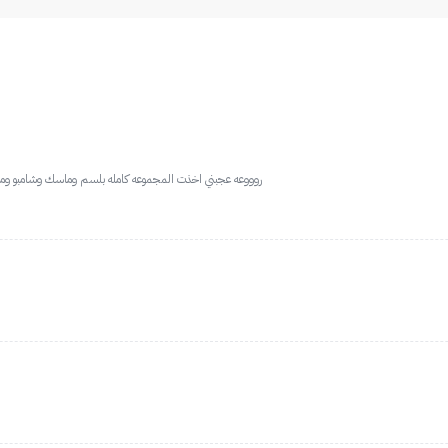
روووعه عجبني اخذت المجموعه كامله بلسم وماسك وشامبو 