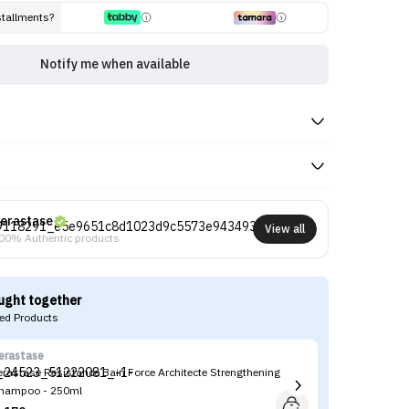
stallments?
Notify me when available
erastase
View all
00% Authentic products
ught together
d Products
erastase
Ke
erastase Resistance Bain Force Architecte Strengthening
Ke
hampoo - 250ml