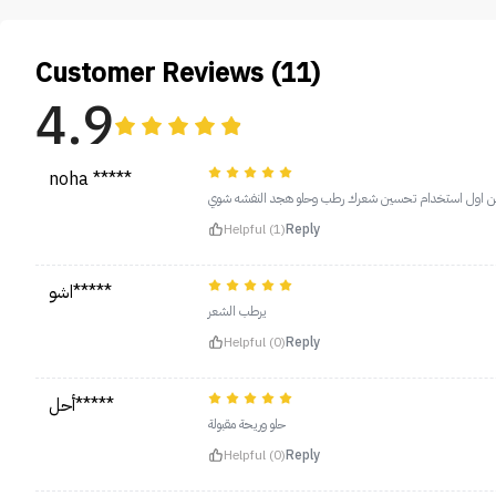
Customer Reviews (11)
4.9
noha *****
ومن اول استخدام تحسين شعرك رطب وحلو هجد النفشه شوي
Helpful (1)
Reply
اشو*****
يرطب الشعر
Helpful (0)
Reply
أحل*****
حلو وريحة مقبولة
Helpful (0)
Reply