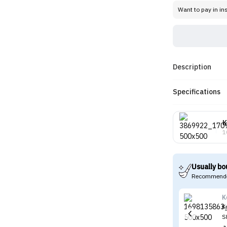
Want to pay in in
Description
Specifications
K
1
Usually bo
Recommende
K
K
S