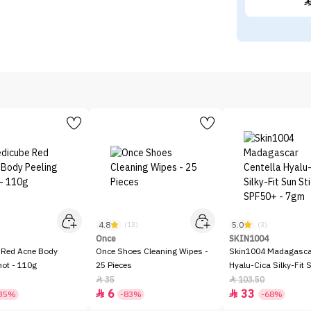
4.8
5.0
)
(13)
(3)
Once
SKIN1004
 Red Acne Body
Once Shoes Cleaning Wipes -
Skin1004 Madagascar
hot - 110g
25 Pieces
Hyalu-Cica Silky-Fit 
SPF50+ - 7gm
35
103.50


6
33


35%
-83%
-68%