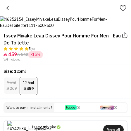
Issey Miyake Leau Dissey Pour Homme For Men - Eau
De Toilette
5
(6)
459
542
-15%


VAT included.
Size: 125ml
75ml
125ml
269
459


Want to pay in installments?
issey miyake
View all