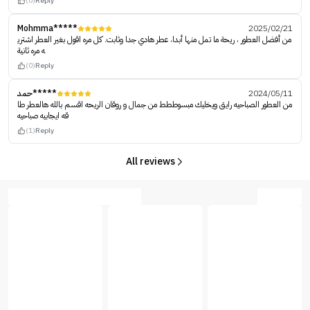
(0)
Reply
Mohmma*****
2025/02/21
من أفضل العطور ، ريحة ما تمل منها أبدا، عطر هادي جدا وثابت. كل مره اقول بغير العطر اشتري
ه مره ثانية
(0)
Reply
حمد*****
2024/05/11
من العطور الصباحيه رايق ويخليك مبسوططط من جمال و روقان الريحه اقسم بالله هالعطر طا
قه ايجابيه صباحيه
(1)
Reply
All reviews