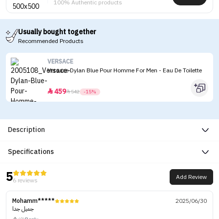
100% Authentic products
Usually bought together
Recommended Products
VERSACE
Versace Dylan Blue Pour Homme For Men - Eau De Toilette
459


542
-15%
Description
Specifications
5
Add Review
6 reviews
Mohamm*****
2025/06/30
جميل جدا