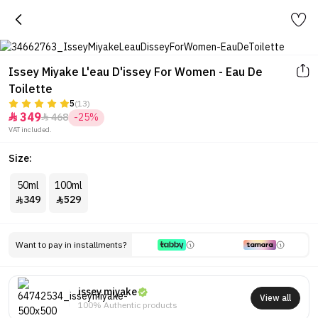
Issey Miyake L'eau D'issey For Women - Eau De
Toilette
5
(13)
349
468
-25%


VAT included.
Size:
50ml
100ml
349
529


Want to pay in installments?
issey miyake
View all
100% Authentic products