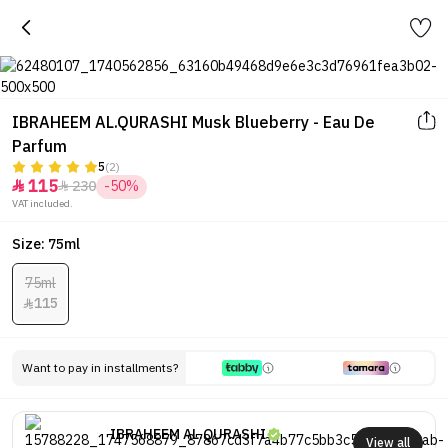
IBRAHEEM AL.QURASHI Musk Blueberry - Eau De
Parfum
5
(2)
115
230
-50%


VAT included.
Size: 75ml
75ml
115

Want to pay in installments?
IBRAHEEM AL.QURASHI
View all