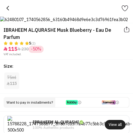
IBRAHEEM AL.QURASHI Musk Blueberry - Eau De
Parfum
5
(2)
115
230
-50%


VAT included.
Size:
75ml
115

Want to pay in installments?
IBRAHEEM AL.QURASHI
View all
100% Authentic products