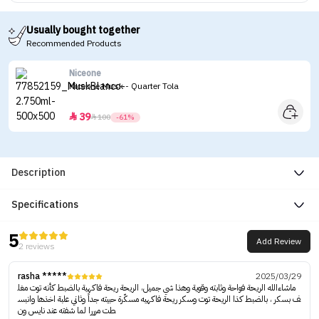
Usually bought together
Recommended Products
Niceone
Niceone Musk - Quarter Tola
39


100
-61%
Description
Specifications
5
Add Review
2 reviews
rasha *****
2025/03/29
ماشاءالله الريحة فواحة وثابته وقوية وهذا شي جميل، الريحة ريحة فاكهية بالضبط كأنه توت مغل
ف بسكر ، بالضبط كذا الريحة توت وسكر ريحة فاكهيه مسكّرة حبيته جداً وثاني علبة اخذها وانبس
طت مرررا لما شفته عند نايس ون