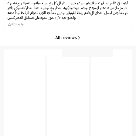
أيقونة في عالم العطور عطر ڤيتيڤير من غيرلاين… الدار الي كل عطوره جميلة وما عمرك راح تشم ع
طر مو حلو من عندهم او مزعج. جودة الزيوت وتركيبة العطر جداً جميلة. هذا العطر كلاسيكي وقدي
م جداً ومن اجمل العطور الي قدم ريحة الڤيتيڤير. جميل جداً مع الثوب للدوام الرائحة جداً ملفته
وانصح فيه ١٠/١٠ بدون تجربه على ضمانتي العطر كلاس
(8)
Reply
All reviews