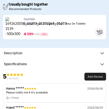
Usually bought together
Recommended Products
Guerlain
Guerlain Habit Rouge For Men - Eau De Toilette
589


621
-5%
Description
Specifications
5
Add Review
2 reviews
Hanna *****
2024/05/04
Please notify me if it’s available
(0)
Reply
majed *****
2022/04/30