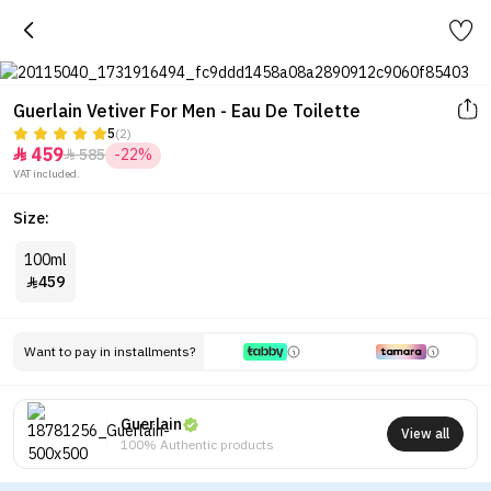
Guerlain Vetiver For Men - Eau De Toilette
5
(2)
459
585
-22%


VAT included.
Size:
100ml
459

Want to pay in installments?
Guerlain
View all
100% Authentic products