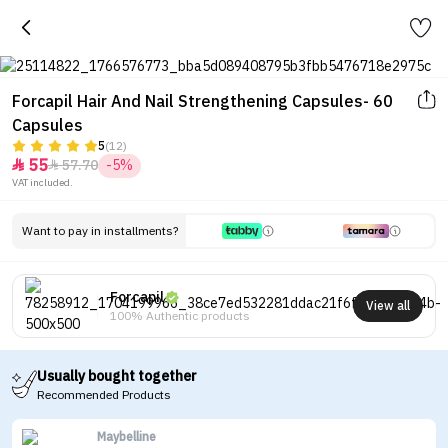
Forcapil Hair And Nail Strengthening Capsules- 60
Capsules
5
(12)
55
57.70
-5%


VAT included.
Want to pay in installments?
Forcapil
View all
100% Authentic products
Usually bought together
Recommended Products
Maybelline