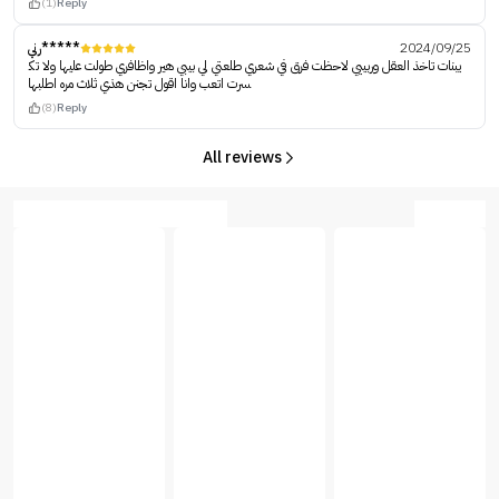
(1)
Reply
رني*****
2024/09/25
يبنات تاخذ العقل وربييي لاحظت فرق في شعري طلعتي لي بيبي هير واظافري طولت عليها ولا تك
سرت اتعب وانا اقول تجنن هذي ثلاث مره اطلبها
(8)
Reply
All reviews