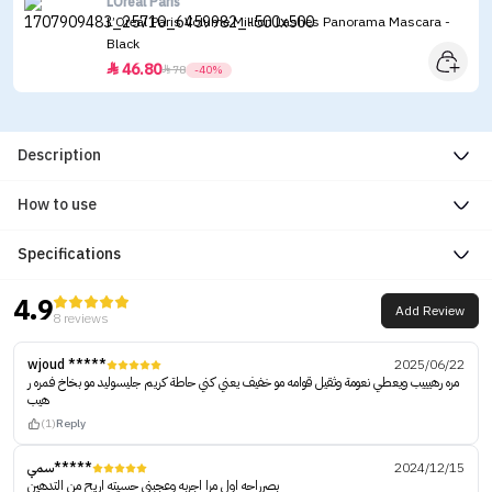
LOreal Paris
L’Oreal Paris Volume Million Lashes Panorama Mascara -
Black
46.80


78
-40%
Description
How to use
Specifications
4.9
Add Review
8 reviews
wjoud *****
2025/06/22
مره رهيييب ويعطي نعومة وثقيل قوامه مو خفيف يعني كني حاطة كريم جليسوليد مو بخاخ فمره ر
هيب
(1)
Reply
سمي*****
2024/12/15
بصرراحه اول مرا اجربه وعجبني حسيته اريح من التدهين