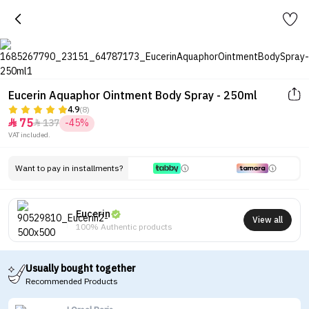
Eucerin Aquaphor Ointment Body Spray - 250ml
4.9
(8)
75
137
-45%


VAT included.
Want to pay in installments?
Eucerin
View all
100% Authentic products
Usually bought together
Recommended Products