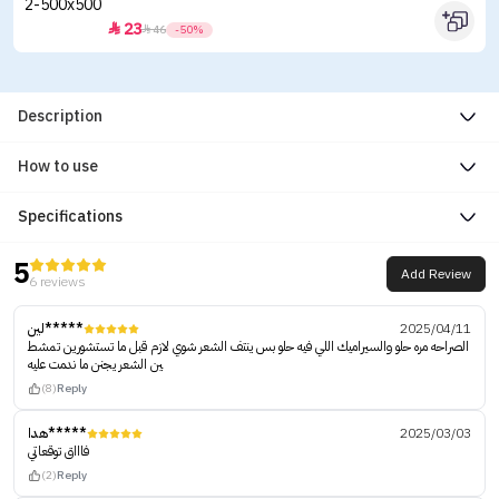
23


46
-50%
Description
How to use
Specifications
5
Add Review
6 reviews
لين*****
2025/04/11
الصراحه مره حلو والسيراميك اللي فيه حلو بس ينتف الشعر شوي لازم قبل ما تستشورين تمشط
ين الشعر يجنن ما ندمت عليه
(8)
Reply
هدا*****
2025/03/03
فاااق توقعاتي
(2)
Reply