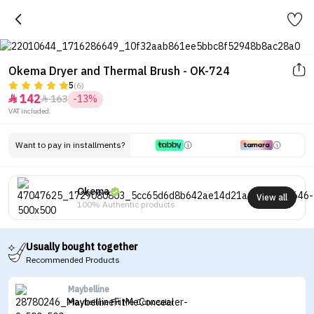
Okema Dryer and Thermal Brush - OK-724
5
(6)
142
163
-13%


VAT included.
Want to pay in installments?
Okema
View all
100% Authentic products
Usually bought together
Recommended Products
Maybelline
Maybelline Fit Me Concealer