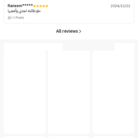
Raneem*****
2024/12/22
حلو طالبته لجدتي وأعجبها
(6)
Reply
All reviews