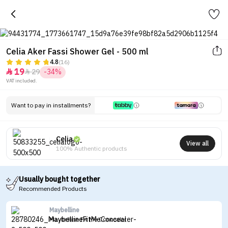
Celia Aker Fassi Shower Gel - 500 ml
4.8
(16)
19
29
-34%


VAT included.
Want to pay in installments?
Celia
View all
100% Authentic products
Usually bought together
Recommended Products
Maybelline
Maybelline Fit Me Concealer