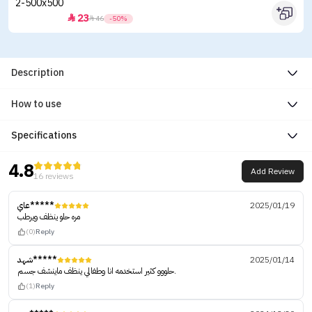
23


46
-50%
Description
How to use
Specifications
4.8
Add Review
16 reviews
عاي*****
2025/01/19
مره حلو ينظف ويرطب
(0)
Reply
شهد*****
2025/01/14
حلووو كثير استخدمه انا وطفالي ينظف ماينشف جسم.
(1)
Reply