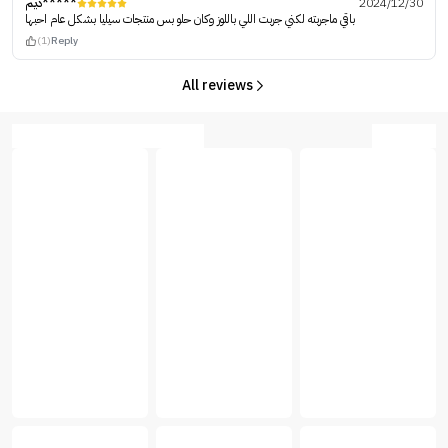
ديم*****
2024/12/30
باقي ماجربته لكني جربت اللي باللوز وكان حلو بس منتجات سيليا بشكل عام احبها
(1)
Reply
All reviews