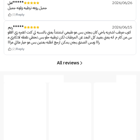
امل*****
2026/06/26
جميل روعه ترطيبه ولونه جميل
(0)
Reply
ريم*****
2026/06/15
اغرب مرطب اشتريه ياخي كان يجننن بس مو طبيعي ابدددداً يعني بالنسبه لي كنت اعتبره زي القلو
س من كثر م انه يعني بعييد كل البعد عن المرطبات لكن ترطبيه حلو بس تحطي نقطه لاتكثري م
رااا وبس الصدق يجنن يمكن ارجع اطلبه بعدين بس مو خيار مثالي مرااا
(2)
Reply
All reviews