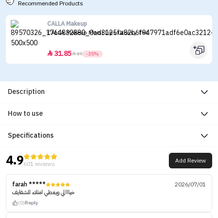
Recommended Products
CALLA Makeup
CALLA Makeup Moist Lips Glossy Tint
31.85


49
-35%
Description
How to use
Specifications
4.9
Add Review
601 reviews
farah *****
2026/07/01
خيااالي ويعطي امتلاء للشفايف
(0)
Reply