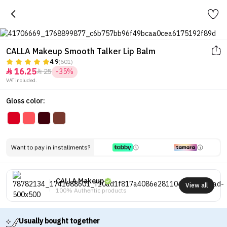
CALLA Makeup Smooth Talker Lip Balm
4.9
(601)
16.25
25
-35%


VAT included.
Gloss color:
Want to pay in installments?
CALLA Makeup
View all
100% Authentic products
Usually bought together