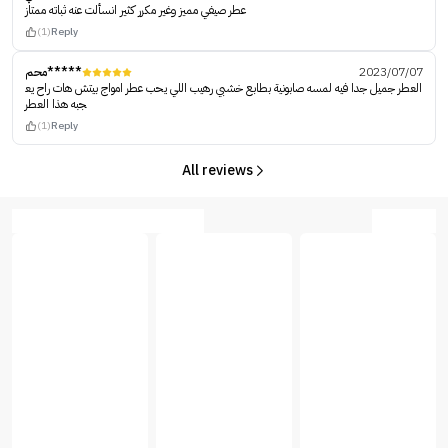
عطر صيفي مميز وغير مكرر كثير انسألت عنه ثباته ممتاز
(1)
Reply
محم*****
2023/07/07
العطر جميل جدا فيه لمسه صابونية بطابع خشبي رهيب اللي يحب عطر امواج بيتش هات راح يع
جبه هذا العطر
(1)
Reply
All reviews