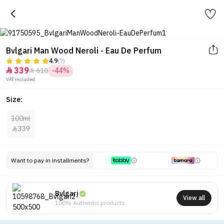
Bvlgari Man Wood Neroli - Eau De Perfum
4.9
(7)
339
610
-44%


VAT included.
Size:
100ml
339

Want to pay in installments?
Bvlgari
View all
100% Authentic products