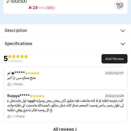
23


46
-50%
Description
Specifications
5
Add Review
2 reviews
ام �*****
2025/02/07
منتج ممتازه بس ترا كبير
(1)
Reply
Ruqaya*****
2024/10/28
كنت متردده اطلبه او لا لانه ماشفت عليه تعليق لكن يجننن يجنن وحرارته قووويه اول مايشتغل ع
لى طول يصير ساخن وحبيت الحجم ممتاز كانه شغل صالون الحمدالله مانددمت اني طلبته وانص
ح كل وحده تفكر تشتري ويفي تطلببه
(12)
Reply
All reviews