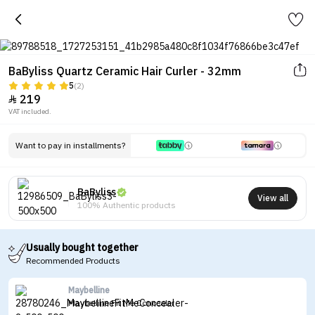
BaByliss Quartz Ceramic Hair Curler - 32mm
5
(2)
219

VAT included.
Want to pay in installments?
BaByliss
View all
100% Authentic products
Usually bought together
Recommended Products
Maybelline
Maybelline Fit Me Concealer