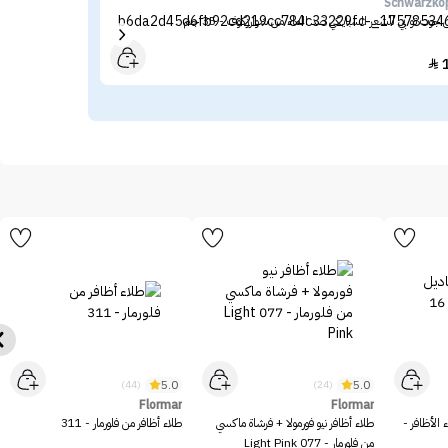
yal
Schwarzko
جوت تو بي للشعر السبايكي ضد الماء من شوارزكوف - 35 جم
منادي
16

5.0
5.0
(44)
(24)
Flormar
Flormar
 الأظافر -
طلاء أظافر نيو فورمولا + فرشاة ماكسي
طلاء أظافر من فلورمار - 311
من فلورمار - 077 Light Pink