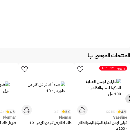
المنتجات الموصى بها
ينتهي بعد
16:18:17
4.8
5.0
4.9
(12)
(67)
(2218)
Flormar
Flormar
Vaseline
فازلين لوشن العناية المركزة لليد والاظافر
طلاء أظافر فل كلر من فلورمار - 10
فلورمار طلاء أ
- 100 مل