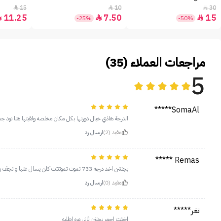
15
10
30



11.25
7.50
15



-25%
-50%
مراجعات العملاء (35)
5
SomaAl*****
الدرجة هاذي خيال دورتها بكل مكان مخلصه ولقيتها هنا نود جم
مفيد (2)
ارسال رد
Remas *****
يجنننن اخذ درجه 733 تموت تموتتتت كلن يسال عنها و تجف بسرعهههه بسرعهه اتوقع عشان القليتر
مفيد (0)
ارسال رد
تغر*****
اخذت احمر يجننن ثاني مره اطلبه