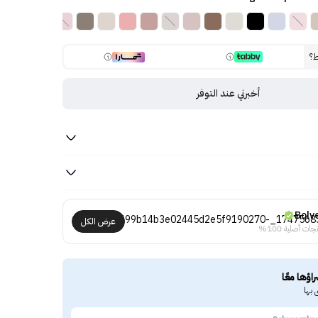
ط؟
أخبرني عند التوفر
Bolv
عرض الكل
جات أصلية 100%
راؤها معًا
 بها