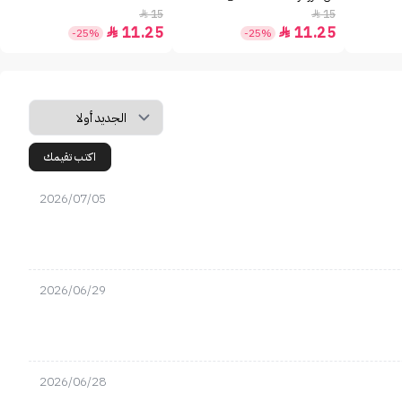
15
15


11.25
11.25


-25%
-25%
اكتب تقيمك
2026/07/05
2026/06/29
2026/06/28