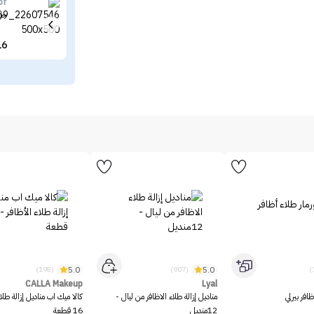
pf
جل 
16
5.0
5.0
(198)
(907)
CALLA Makeup
Lyal
ظافر بيرلي
مناديل إزالة طلاء الاظافر من ليال -
كالا ميك اب مناديل إزالة طلاء
12منديل
16 قطعة