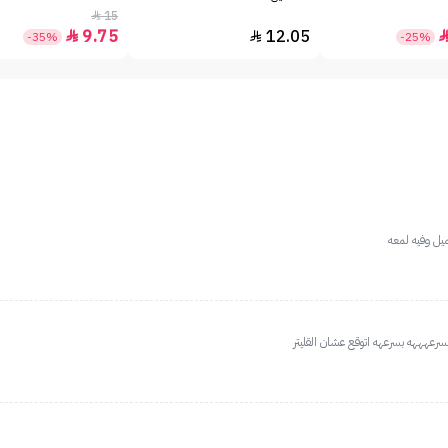
15

9.75
12.05


-35%
-25%
يل وفيه لمعه