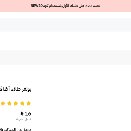
خصم 20٪ على طلبك الأول باستخدام كود NEW20
بولفر طلاء أظافر
5
16

شامل الضريبة
درجة لون المناكير: Light Purplish 606