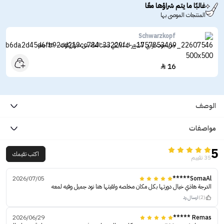
غالبًا ما يتم شراؤها معًا
المنتجات الموصى بها
Schwarzkopf
جل جوت تو بي للشعر السبايكي ضد الماء من شوارزكوف - 35 جم
16

الوصف
مواصفات
5
اكتب تقيمك
35 تقييم
2026/07/05
SomaAl*****
الدرجة هاذي خيال دورتها بكل مكان مخلصه ولقيتها هنا نود جميل وفيه لمعه
(2)
ارسال رد
2026/06/29
Remas *****