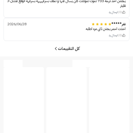
يجنننن اخذ درجه 733 تموت تموتتتت كلن يسال عنها و تجف بسرعهههه بسرعهه اتوقع عشان ال
قليتر
(0)
ارسال رد
تغر*****
2026/06/28
اخذت احمر يجننن ثاني مره اطلبه
(0)
ارسال رد
كل التقييمات