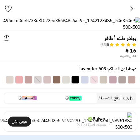
بولفر طلاء أظافر
(35)
5
16

شامل الضريبة
درجة لون المناكير: Lavender 603
هل تريد الدفع بالتقسيط؟
Bolver
عرض الكل
منتجات أصلية 100%