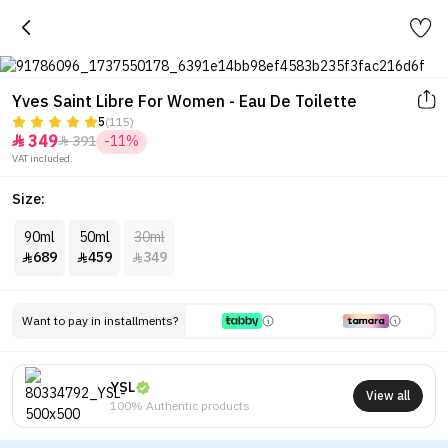
Yves Saint Libre For Women - Eau De Toilette
5
(115)
349
391
-11%


VAT included.
Size:
90ml
50ml
30ml
689
459
349



Want to pay in installments?
YSL
View all
100% Authentic products