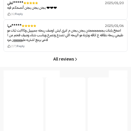
لطي*****
2025/01/20
يجنن يجنن يجنن أنصحكم فيه ❤️❤️❤️
(6)
Reply
مها*****
2025/01/06
اخخخ يابنات يججججججننن يجنن يجنن م ادري ايش اوصف ريحته جمييييل وثاااابت ثبات مو
طبيعي ريحة نظافه ع اناقه وباردة مو الريحه اللي تصدع وتصرع ويناسب شتاء وصيف فخم من ا
لاخرر برجع اشتريه مليوووووون مره
(17)
Reply
All reviews