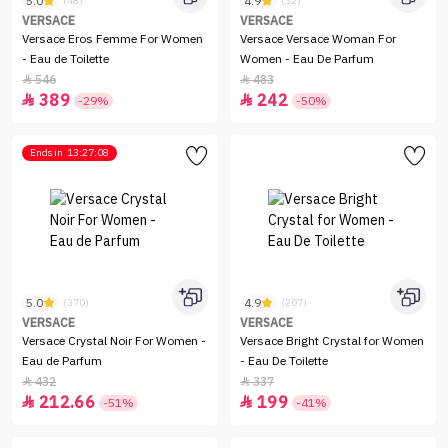
5.0
4.9
(48)
(32)
VERSACE
VERSACE
Versace Eros Femme For Women
Versace Versace Woman For
- Eau de Toilette
Women - Eau De Parfum
546
483


389
242


-29%
-50%
Ends in
13:27:08
5.0
4.9
(370)
(207)
VERSACE
VERSACE
Versace Crystal Noir For Women -
Versace Bright Crystal for Women
Eau de Parfum
- Eau De Toilette
432
337


212.66
199


-51%
-41%