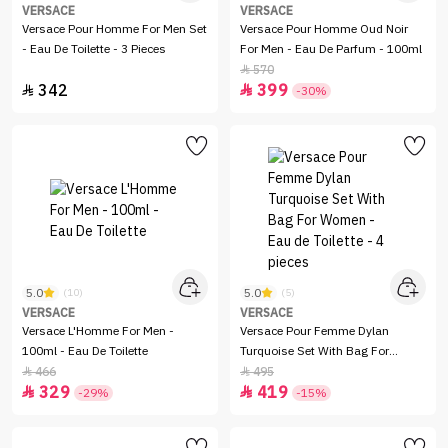
VERSACE
VERSACE
Versace Pour Homme For Men Set
Versace Pour Homme Oud Noir
- Eau De Toilette - 3 Pieces
For Men - Eau De Parfum - 100ml
570

342
399


-30%
5.0
5.0
(10)
(5)
VERSACE
VERSACE
Versace L'Homme For Men -
Versace Pour Femme Dylan
100ml - Eau De Toilette
Turquoise Set With Bag For
Women - Eau de Toilette - 4
466
495


329
419
pieces


-29%
-15%