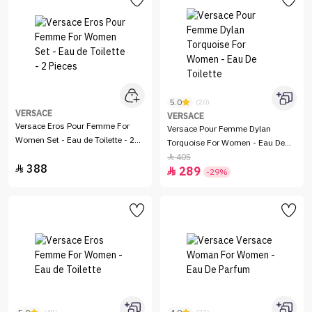
5.0
(20)
VERSACE
VERSACE
Versace Eros Pour Femme For
Versace Pour Femme Dylan
Women Set - Eau de Toilette - 2
Torquoise For Women - Eau De
Pieces
Toilette
405

388

289

-29%