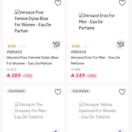
4.9
5.0
(229)
(66)
VERSACE
VERSACE
Versace Pour Femme Dylan Blue
Versace Eros For Men - Eau De
For Women - Eau De Parfum
Perfume
470
445


289
249


-39%
-44%
Out of stock
Out of stock