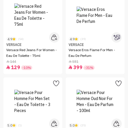
4.9
4.9
(54)
(39)
VERSACE
VERSACE
Versace Red Jeans For Women -
Versace Eros Flame For Men -
Eau De Toilette - 75ml
Eau De Perfum
144
581


129
399


-10%
-31%
5.0
5.0
(1)
(25)