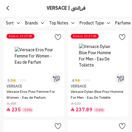
VERSACE | فرزاتشي
Sort
Brands
Top Notes
Product Type
Parfume
Ends in
13:27:08
Ends in
13:27:08
5.0
4.9
(539)
(301)
VERSACE
VERSACE
Versace Eros Pour Femme For
Versace Dylan Blue Pour Homme
Women - Eau de Parfum
For Men - Eau De Toilette
495
520


235
237.89


-53%
-54%