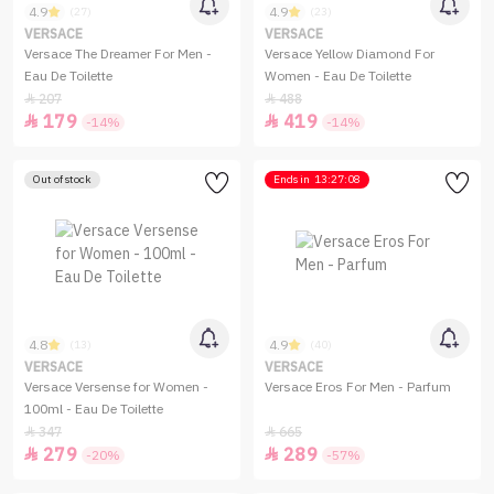
4.9
4.9
(27)
(23)
VERSACE
VERSACE
Versace The Dreamer For Men -
Versace Yellow Diamond For
Eau De Toilette
Women - Eau De Toilette
207
488


179
419


-14%
-14%
Out of stock
Ends in
13:27:08
4.8
4.9
(13)
(40)
VERSACE
VERSACE
Versace Versense for Women -
Versace Eros For Men - Parfum
100ml - Eau De Toilette
347
665


279
289


-20%
-57%