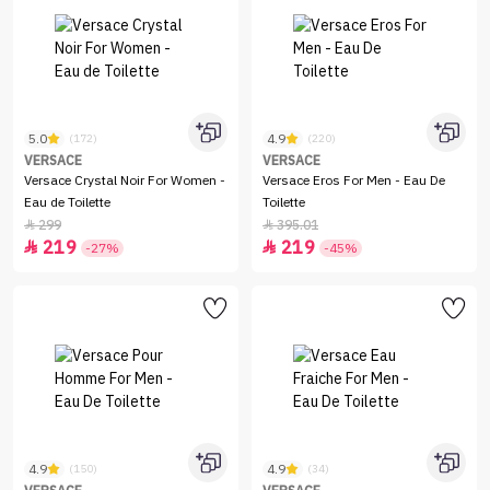
5.0
4.9
(172)
(220)
VERSACE
VERSACE
Versace Crystal Noir For Women -
Versace Eros For Men - Eau De
Eau de Toilette
Toilette
299
395.01


219
219


-27%
-45%
4.9
4.9
(150)
(34)