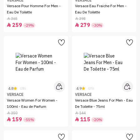
VERSACE
VERSACE
Versace Pour Homme For Men -
Versace Eau Fraiche For Men -
Eau De Toilette
Eau De Toilette
365
398


259
279


-29%
-30%
4.8
4.9
(28)
(25)
VERSACE
VERSACE
Versace Women For Women -
Versace Blue Jeans For Men - Eau
100ml - Eau de Parfum
De Toilette - 75ml
350
144


159
115


-55%
-20%