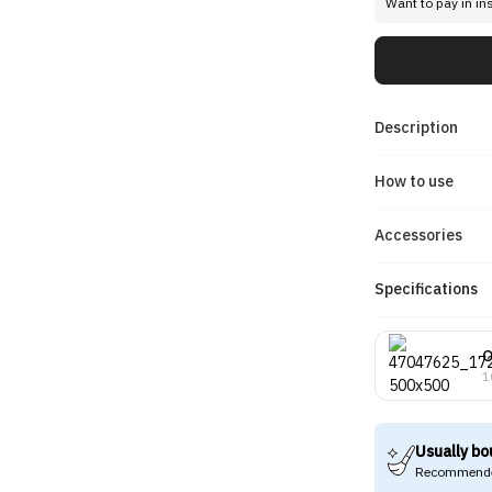
Want to pay in in
Description
How to use
Accessories
Specifications
O
1
Usually bo
Recommende