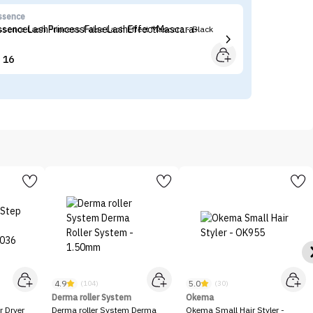
ssence
Tr
ssence Lash Princess False Lash Effect Mascara - Black
Tr
- 
16


4.9
5.0
(104)
(30)
Derma roller System
Okema
r Dryer
Derma roller System Derma
Okema Small Hair Styler -