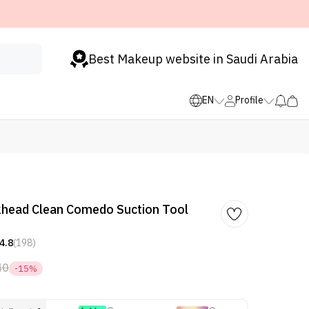
Best Makeup website in Saudi Arabia
EN
Profile
head Clean Comedo Suction Tool
4.8
(198)
40
-15%