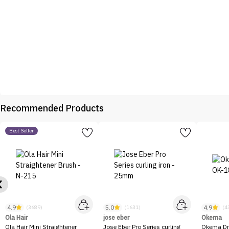
Recommended Products
Best Seller
4.9
5.0
4.9
(3689)
(1631)
(4
Ola Hair
jose eber
Okema
Ola Hair Mini Straightener
Jose Eber Pro Series curling
Okema Dr