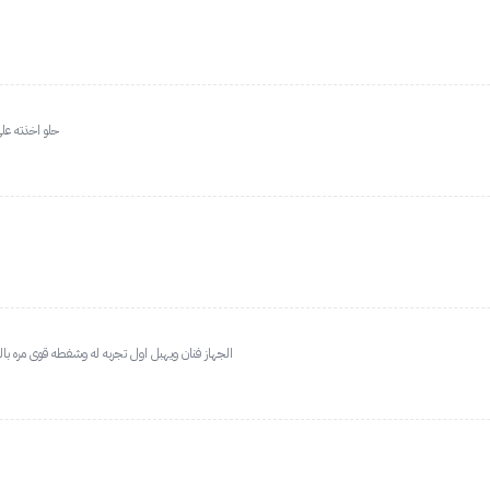
حلو اخذته على
الجهاز فنان ويهبل اول تجربه له وشفطه قوى مره ب