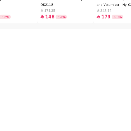
OK2118
and Volumizer - Hy-0
171.35
345.12


148
173


-12%
-14%
-50%