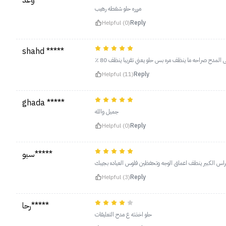
وعد*****
مررره حلو شفطه رهيب
Helpful (0)
Reply
shahd *****
 المدح صراحه ما ينظف مره بس حلو يعني تقريبا ينظف 80 ٪؜
Helpful (11)
Reply
ghada *****
جميل والله
Helpful (0)
Reply
سيو*****
الراس الكبير ينطف اعماق الوجه وتحفظين فلوس العياده بجيبك
Helpful (3)
Reply
رحا*****
حلو اخذته ع مدح التعليقات