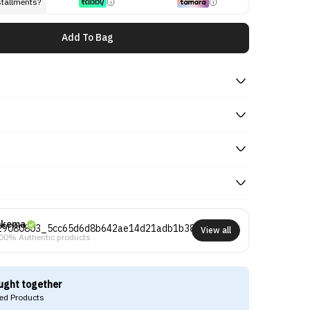
stallments?
Add To Bag
kema
View all
00% Authentic products
ught together
d Products