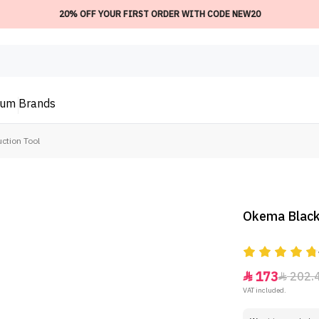
20% OFF YOUR FIRST ORDER WITH CODE NEW20
ium
Brands
ction Tool
Okema Black
173
202.


VAT included.