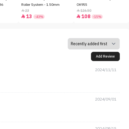
36
Roller System - 1.50mm
OK955
23
126.50


13
108


-43%
-15%
Add Review
2024/11/11
2024/09/01
2024/08/15