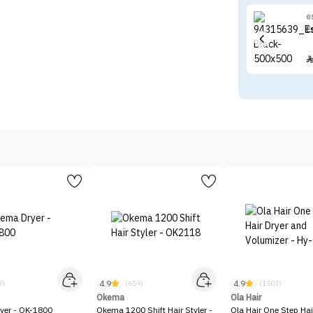
e
E
4.9
4.9
3)
(659)
(1503)
Okema
Ola Hair
yer - OK-1800
Okema 1200 Shift Hair Styler -
Ola Hair One Step Hai