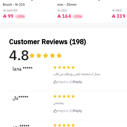
Brush - N-215
iron - 25mm
160.43
253
384



99
164
339



-38%
-35%
Customer Reviews (198)
4.8
lana *****
ممتاز استخدمته انفس وينظف من قلب
Helpful (0)
Reply
غال*****
يجننننننن
Helpful (0)
Reply