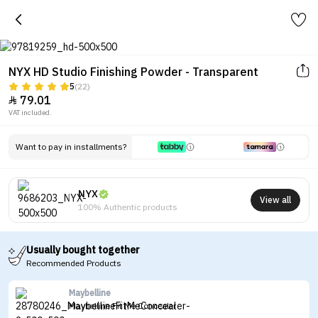
NYX HD Studio Finishing Powder - Transparent
5
(22)
79.01

VAT included.
Want to pay in installments?
NYX
View all
100% Authentic products
Usually bought together
Recommended Products
Maybelline
Maybelline Fit Me Concealer