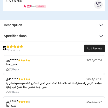
23


46
-50%
Description
Specifications
5
Add Review
22 reviews
زين*****
2025/01/04
جميل جدا
(0)
Reply
امل*****
2024/12/08
صراحه اكثر من رائعه ماتوقعت كذا ماتخطط تحت العين تخلي المكياج قطعة وحده وماتدهن وت
خلي الوجه مخملي جدا انصح فيها وبقوه
(4)
Reply
ريم*****
2024/11/27
جميله جدا