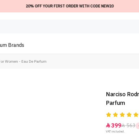
20% OFF YOUR FIRST ORDER WITH CODE NEW20
ium
Brands
 For Women - Eau De Parfum
Narciso Rodr
Parfum
399
563


VAT included.