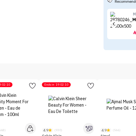
Recommende
M
M
9:02:10
Ends in
19:02:10
4.9
4.9
668)
(930)
(566)