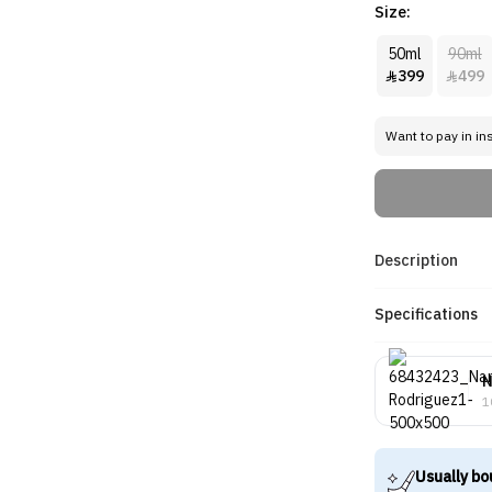
Size:
50ml
90ml
399
499


Want to pay in in
Description
Specifications
N
1
Usually bo