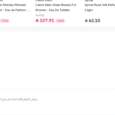
ein
Calvin Klein
Ajmal
ein Eternity Moment
Calvin Klein Sheer Beauty For
Ajmal Musk Silk Perfu
 - Eau de Parfum -
Women - Eau De Toilette
12gm
315

107.91
62.10


-73%
-66%
يجننن العظر والله اخذته عل مدح ال