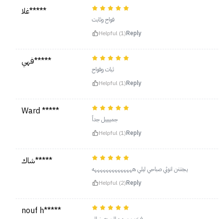
غلا*****
فواح وثابت
Helpful (1)
Reply
فهي*****
ثبات وفواح
Helpful (1)
Reply
Ward *****
جمييييل جداً
Helpful (1)
Reply
شاك*****
يجنننن انوثي صباحي ليلي ههههههههههههههه
Helpful (2)
Reply
nouf h*****