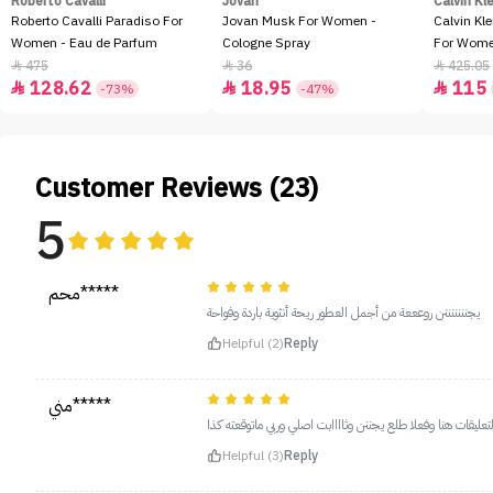
Roberto Cavalli
Jovan
Calvin Kl
Roberto Cavalli Paradiso For
Jovan Musk For Women -
Calvin Kl
Women - Eau de Parfum
Cologne Spray
For Women
100ml
475
36
425.05



128.62
18.95
115



-73%
-47%
Customer Reviews (23)
5
محم*****
يجنننننننن روعععة من أجمل العطور ريحة أنثوية باردة وفواحة
Helpful (2)
Reply
مني*****
تعليقات هنا وفعلا طلع يجننن وثاااابت اصلي وربي ماتوقعته كذا
Helpful (3)
Reply