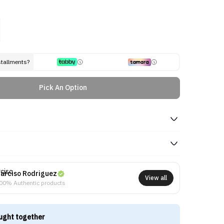
stallments?
Pick An Option
arciso Rodriguez
View all
00% Authentic products
ught together