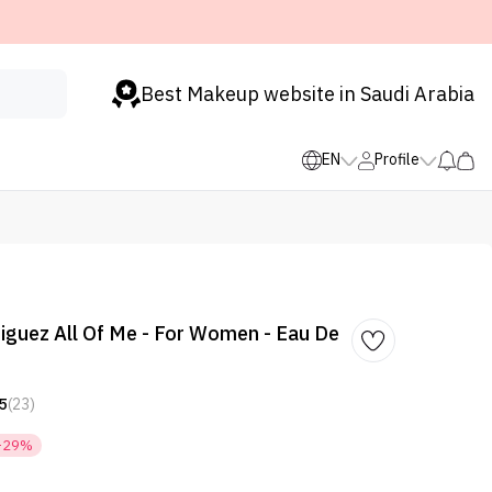
Best Makeup website in Saudi Arabia
EN
Profile
iguez All Of Me - For Women - Eau De
5
(23)
-29%