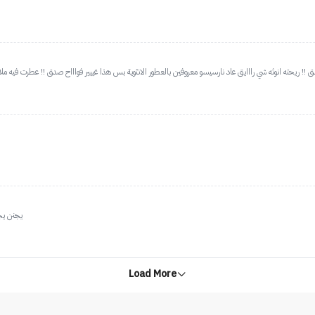
دق !! ريحته انوثه شي رااايق عاد نارسيسو معروفين بالعطور الانثوية بس هذا غييير فواااح صدق !! عطرت ف
يجنن يج
Load More