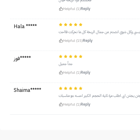
فخممم مره الريحه خيال
Helpful (1)
Reply
Hala *****
يه ملابسي وكل شوي انصدم من جمال الريحة كل ما تحركت فااحت
Helpful (15)
Reply
فوز*****
جداً جميل
Helpful (1)
Reply
Shaima*****
نن يجننن ابي اطلب مرة ثانية الحجم الكبير احسه جو مناسبات
Helpful (1)
Reply