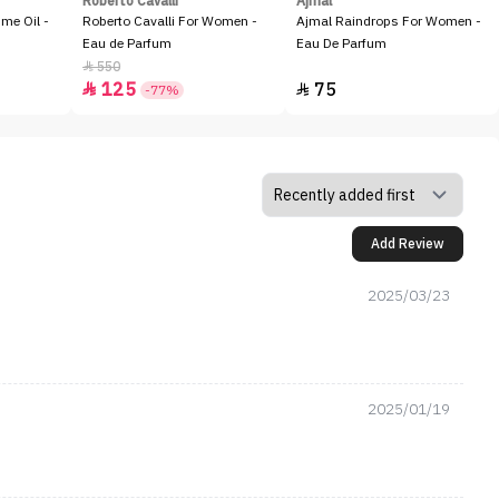
Roberto Cavalli
Ajmal
me Oil -
Roberto Cavalli For Women -
Ajmal Raindrops For Women -
Eau de Parfum
Eau De Parfum
550

125
75


-77%
Add Review
2025/03/23
2025/01/19