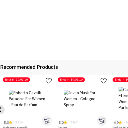
Recommended Products
Ends in
19:02:10
Ends in
19:02:10
Ends in
1
5.0
5.0
4.9
(3129)
(2467)
(1