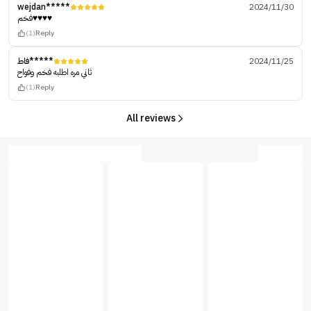
wejdan*****
2024/11/30
فخم♥️♥️♥️♥️
(1)
Reply
فاط*****
2024/11/25
ثاني مره اطلبه فخم وفواح
(1)
Reply
All reviews