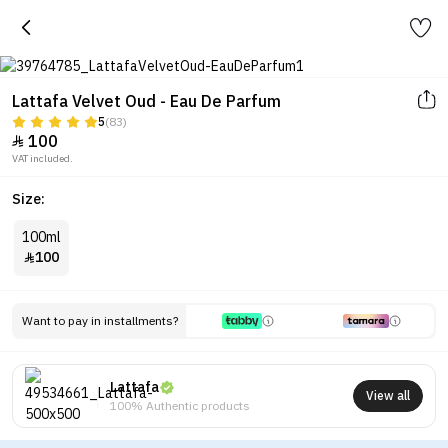
Lattafa Velvet Oud - Eau De Parfum
5
(83)
100

VAT included.
Size:
100ml
100

Want to pay in installments?
Lattafa
View all
100% Authentic products