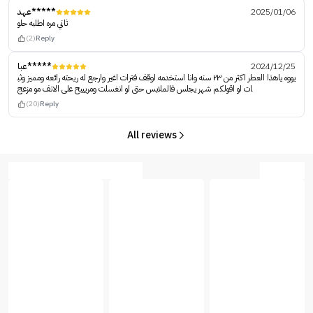
عهد*****
2025/01/06
ثاني مره اطلبه حلو
(2)
Reply
عبا*****
2024/12/25
يووه ياهذا العطر اكثر من ٢٣ سنه وانا استخدمه اوقف فترات اغير وارجع له ريحته رائعه ومميز وثب
ات لو اقولكم شهر يجلس فالملابس حتى لو انغسلت ومريييح على الانف مو مزعج
(20)
Reply
All reviews