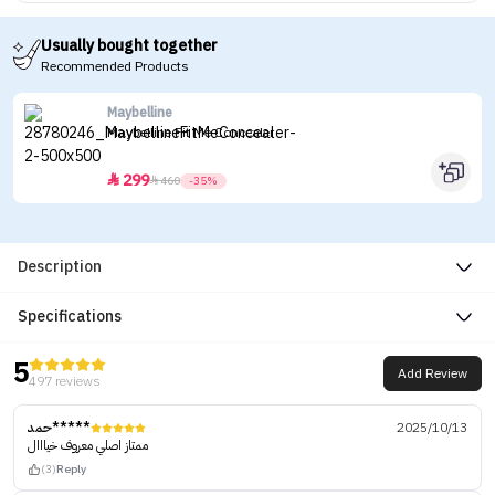
Usually bought together
Recommended Products
Maybelline
Maybelline Fit Me Concealer
299


460
-35%
Description
Specifications
5
Add Review
497 reviews
حمد*****
2025/10/13
ممتاز اصلي معروف خيااال
(3)
Reply