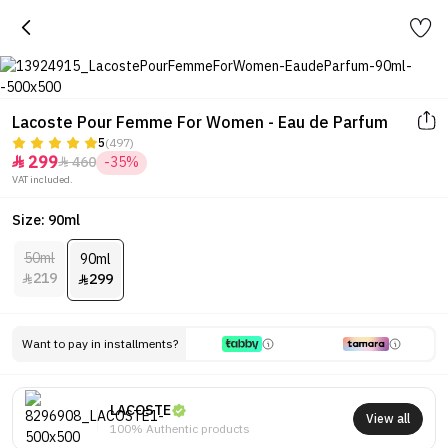
Lacoste Pour Femme For Women - Eau de Parfum
5
(497)
299
460
-35%


VAT included.
Size: 90ml
50ml
90ml
219
299


Want to pay in installments?
LACOSTE
View all
100% Authentic products