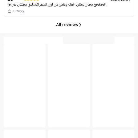
اخخخخخ يجننن يجننن اخذته وعندي من اول العطر الاساسي يجننننن صراحة
(1)
Reply
All reviews