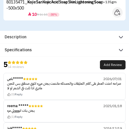
Kojie San Kojic Acid Soap Skin Lightening Soap - 135gm
10


16.10
-38%
Description
Specifications
5
Add Review
34 reviews
ناص*****
2026/07/01
صراحه اخذت العطر على كلام التعليقات والحمدلله ماندمت يجنن مررره انثوي صدقق بس للحين
مادري اذا ثابت في الشعر او لا
(0)
Reply
reema *****
2025/01/18
يجنن بنات انووووثي مره
(1)
Reply
فاط*****
2024/12/19