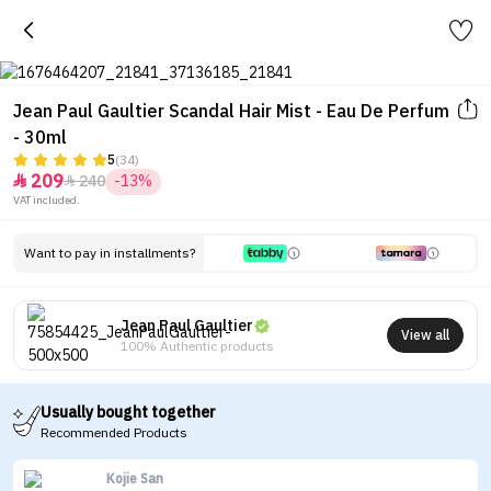
Jean Paul Gaultier Scandal Hair Mist - Eau De Perfum
- 30ml
5
(34)
209
240
-13%


VAT included.
Want to pay in installments?
Jean Paul Gaultier
View all
100% Authentic products
Usually bought together
Recommended Products
Kojie San