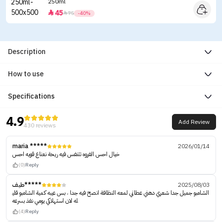
250ml
45


75
-40%
Description
How to use
Specifications
4.9
Add Review
430 reviews
maria *****
2026/01/14
خيال احس الفروه تتنفس فيه ريحة نعناع قويه احس
(0)
Reply
طيف*****
2025/08/03
الشامبو جميل جدا شعري دهني عطاني لمعه النظافة انصح فيه جدا ، بس عيبه كمية الشامبو قلي
له لان استهلاكي يومي نفذ بسرعه
(4)
Reply