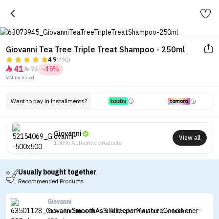
Giovanni Tea Tree Triple Treat Shampoo - 250ml
4.9
(430)
41
75
-45%


VAT included.
Want to pay in installments?
Giovanni
View all
100% Authentic products
Usually bought together
Recommended Products
Giovanni
Giovanni Smooth As Silk Deeper Moisture Conditioner-