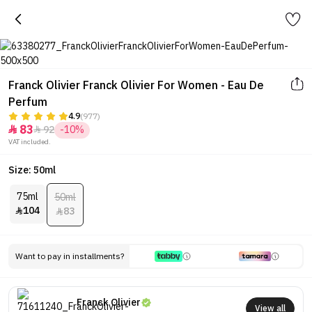
Franck Olivier Franck Olivier For Women - Eau De
Perfum
4.9
(977)
83
92
-10%


VAT included.
Size: 50ml
75ml
50ml
104
83


Want to pay in installments?
Franck Olivier
View all