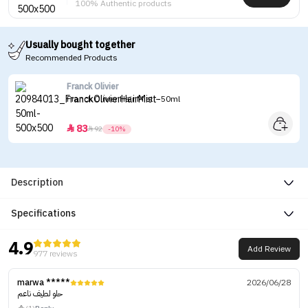
100% Authentic products
Usually bought together
Recommended Products
Franck Olivier
Franck Olivier Hair Mist - 50ml
83


92
-10%
Description
Specifications
4.9
Add Review
977 reviews
marwa *****
2026/06/28
حلو لطيف ناعم