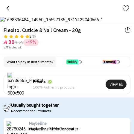
Flexitol Cuticle & Nail Cream - 20g
5
(8)
30
59
-49%


VAT included.
Want to pay in installments?
Flexitol
View all
100% Authentic products
Usually bought together
Recommended Products
Maybelline
Maybelline Fit Me Concealer