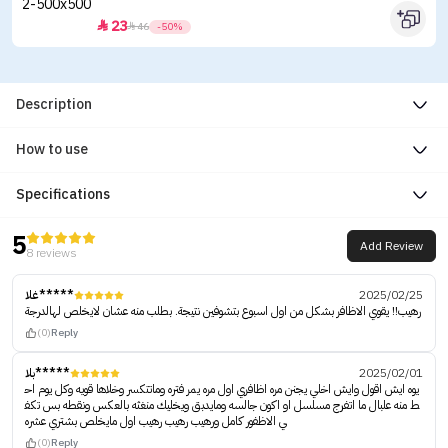
23


46
-50%
Description
How to use
Specifications
5
Add Review
8 reviews
غلا*****
2025/02/25
رهيب!! يقوي الاظافر بشكل من اول اسبوع بتشوفين نتيجة. بطلب منه عشان لايخلص لهالدرجة
(0)
Reply
بلا*****
2025/02/01
يوه ايش اقول وايش اخلي يجنن مره اظافري اول مره يمر فتره وماتتكسر وخلاها قويه وكل يوم اح
ط منه علبال ما اتفرج مسلسل او اكون جالسه ومايدبق ويخليك منغثه بالعكس ونقطه بس تكف
ي الاظفور كامل ورهيب رهيب رهيب اول مايخلص بشتري عشره
(0)
Reply