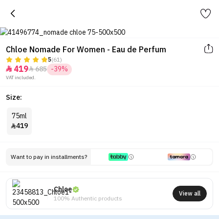
Chloe Nomade For Women - Eau de Perfum
5
(61)
419
685
-39%


VAT included.
Size:
75ml
419

Want to pay in installments?
Chloe
View all
100% Authentic products