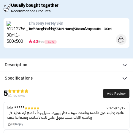
Usually bought together
Recommended Products
I'm Sorry For My Skin
I'm Sorry For My Skin Honey Beam Ampoule - 30ml
40


80
-50%
Description
Specifications
5
Add Review
61 reviews
lolo *****
2025/05/12
غامرت وطلبته بدون مااشمه وماندمت حبيته ،، عطر باررررررد ، جميل جداً ، انصح فيه اعطيه ١٠/١٠
وبالنسبه للثبات حسب تجربتي جلس ثابت ٧ ساعات وبعدها بدا يخف
(3)
Reply