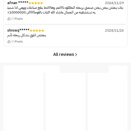
afnan *****
2024/11/29
بنات يجنننن يجنن يجنن صدمني بريحته الحللللوه نااااعم وهااااذط ينفع صباحات ويومي اذا شميت
يه تستنشقينه من الجمال ماشاء الله الثبات ىالفوحااااااان 10000000٪؜
(3)
Reply
shrowq*****
2024/11/24
يجننننن انثوي بشكل ريحته تأسر
(0)
Reply
All reviews