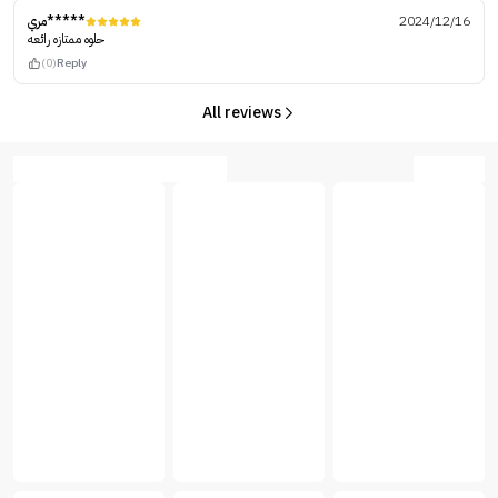
مري*****
2024/12/16
حلوه ممتازه رائعه
(0)
Reply
All reviews