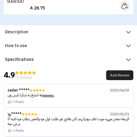
28.75

Description
How to use
Specifications
4.9
Add Review
72 reviews
sadan *****
2025/06/02
روووووووعه انصح به شكرا نايس ون
(0)
Reply
روا*****
2025/05/21
الريحة تجننن مرررره جربت اغلب بودراتهم لكن هاذي غير طلبت اول مره والحين بطلب مره ثانيه اك
بر من حبة
(1)
Reply