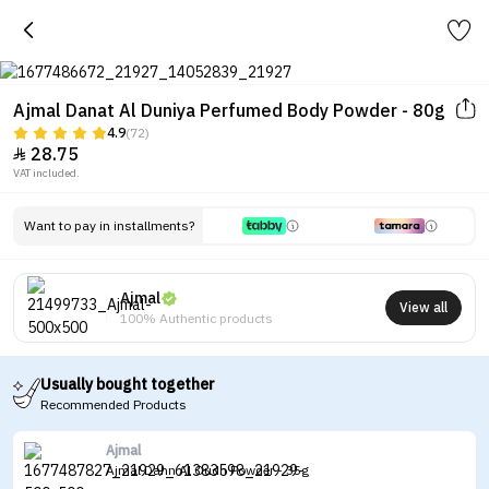
Ajmal Danat Al Duniya Perfumed Body Powder - 80g
4.9
(72)
28.75

VAT included.
Want to pay in installments?
Ajmal
View all
100% Authentic products
Usually bought together
Recommended Products
Ajmal
Ajmal Dahn Al Oudh Powder - 35g