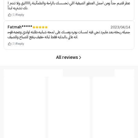
عطر قديم جداً ومن اجمل العطور الصيفية اللي تحسسك بالراحة والطمأنينة راااااايق ولا تندم ا
نك تشتريه ابداً.
(1)
Reply
Fatmah*****
2023/04/14
جميله ريحته،بعد مايبرد تجي فيه لمسات بودره ومسك على لمحه شبابيه،طلبته لولدي وعجبه،فوح
انه عالي بالبدايه فقط ثباته خفيف،ينفع للصباح وللصيف
(3)
Reply
All reviews