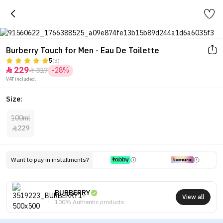
Burberry Touch for Men - Eau De Toilette
5
(3)
229
317
-28%


VAT included.
Size:
100ml
229

Want to pay in installments?
BURBERRY
View all
100% Authentic products