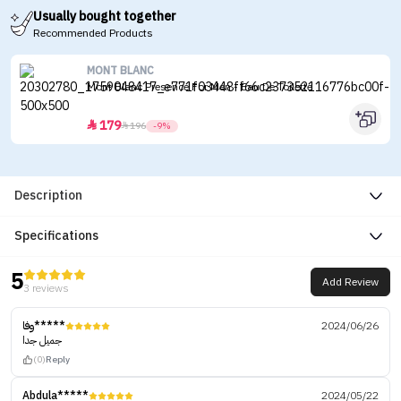
Usually bought together
Recommended Products
MONT BLANC
Mont Blanc Presence For Men - Eau De Toilette
179


196
-9%
Description
Specifications
5
Add Review
3 reviews
وفا*****
2024/06/26
جميل جدا
(0)
Reply
Abdula*****
2024/05/22