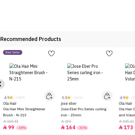
Recommended Products
Best Seller
4.9
5.0
4.9
(3689)
(1631)
(1
Ola Hair
jose eber
Ola Hair
Ola Hair Mini Straightener
Jose Eber Pro Series curling
Ola Hair 
Brush - N-215
iron - 25mm
and Volum
160.43
253
345.12



99
164
173



-38%
-35%