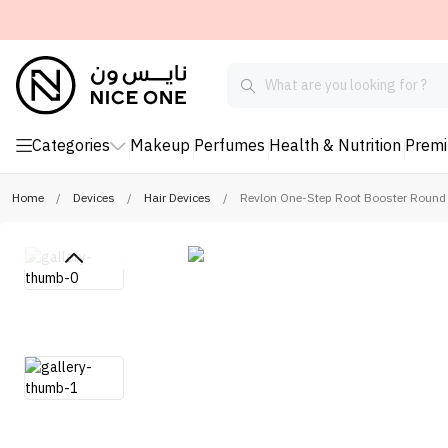
Categories
Makeup
Perfumes
Health & Nutrition
Prem
Home
/
Devices
/
Hair Devices
/
Revlon One-Step Root Booster Round B