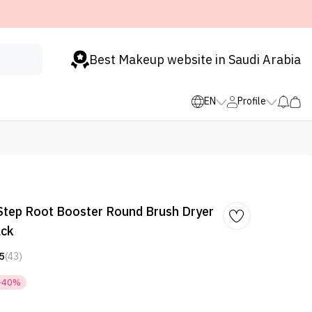
Best Makeup website in Saudi Arabia
EN
Profile
Step Root Booster Round Brush Dryer
ack
5
(43)
-40%