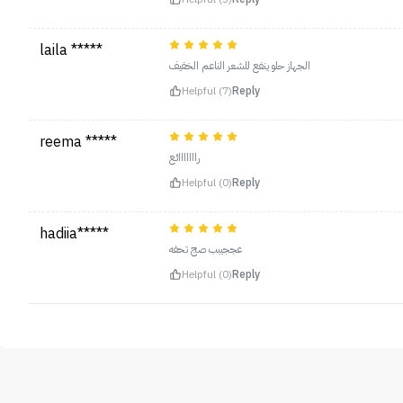
laila *****
الجهاز حلو ينفع للشعر الناعم الخفيف
Helpful (7)
Reply
reema *****
رااااااائع
Helpful (0)
Reply
hadiia*****
عججيبب صج تحفه
Helpful (0)
Reply