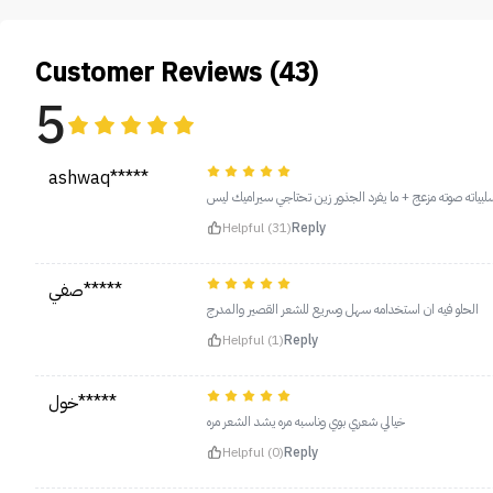
Customer Reviews (43)
5
ashwaq*****
بياته صوته مزعج + ما يفرد الجذور زين تحتاجي سيراميك ليس
Helpful (31)
Reply
صفي*****
الحلو فيه ان استخدامه سهل وسريع للشعر القصير والمدرج
Helpful (1)
Reply
خول*****
خيالي شعري بوي وناسبه مره يشد الشعر مره
Helpful (0)
Reply