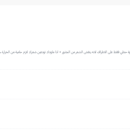
وة حطي فقط على الاطراف لانه ينفش الشعر من الجذور + اذا ماودك تودعين شعرك لازم حامية من الحرارة سل