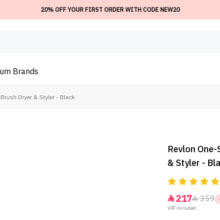
20% OFF YOUR FIRST ORDER WITH CODE NEW20
ium
Brands
rush Dryer & Styler - Black
Revlon One-
& Styler - Bl
217
359


VAT included.