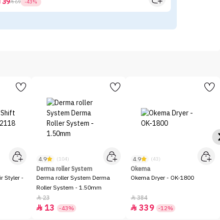
39



69
-43%
4.9
4.9
(104)
(43)
Derma roller System
Okema
 Styler -
Derma roller System Derma
Okema Dryer - OK-1800
Roller System - 1.50mm
23
384


13
339


-43%
-12%