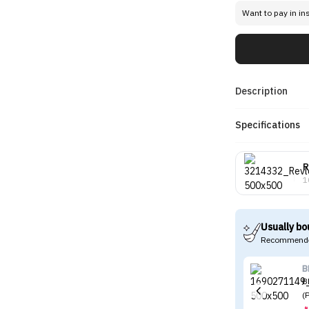
Want to pay in in
Description
Specifications
R
1
Usually bo
Recommende
B
B
(