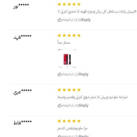
نور*****
Helpful (10)
Reply
فهد*****
ممتاز جداً
Helpful (2)
Reply
عري*****
صراحة حلو مره ويهبل انا شعر شوي كيرلي وقصير وضبط
Helpful (2)
Reply
فاط*****
مرا حلو وماينفش الشعر
Helpful (3)
Reply