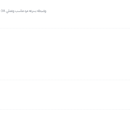
يهببل يابنات يستاهل كل ريال وحراره قوييه انا شعري كيرلي 3B-3A وضبطه بسرعه مره مناسب وعملي