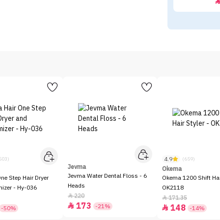
4.9
503)
(659)
Jevma
Okema
Jevma Water Dental Floss - 6
One Step Hair Dryer
Okema 1200 Shift Hair
Heads
izer - Hy-036
OK2118
220

171.35

173

-21%
148

-50%
-14%