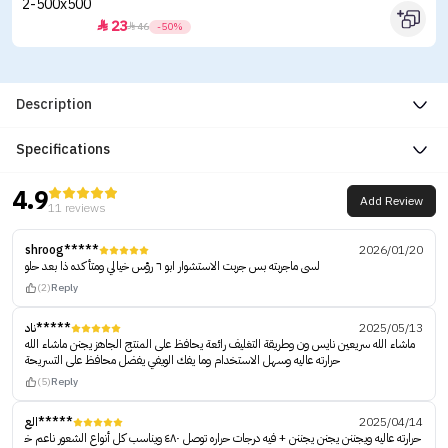
23


46
-50%
Description
Specifications
4.9
Add Review
11 reviews
shroog*****
2026/01/20
لسى ماجربته بس جربت الاستشوار ابو ٦ رؤس خيالي ومتأكده ذا بعد حلو
(2)
Reply
ناد*****
2025/05/13
ماشاء الله سريعين نايس ون وطريقة التغليف رائعة يحافظ على المنتج الجاهز يجنن ماشاء الله
حرارته عاليه وسهل الاستخدام وما يفك الويفي يفضل محافظ على التسريحة
(5)
Reply
الع*****
2025/04/14
حرارته عاليه ويجننن يجنن يجننن + فيه درجات حراره توصل ٤٨٠ ويناسب كل أنواع الشعور ناعم خ