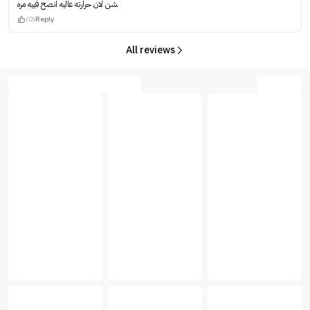
شن لان حرارته عاليه انصح فييه مره
(0)
Reply
All reviews