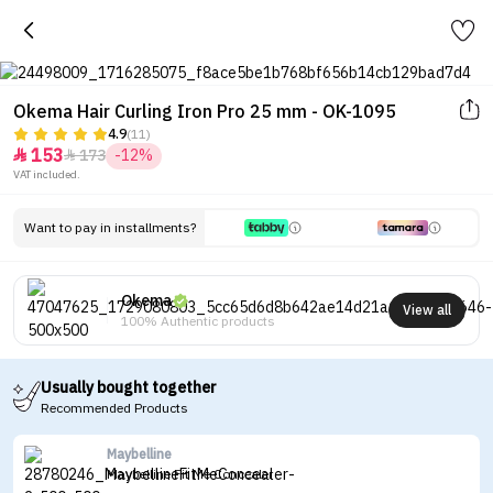
Okema Hair Curling Iron Pro 25 mm - OK-1095
4.9
(11)
153
173
-12%


VAT included.
Want to pay in installments?
Okema
View all
100% Authentic products
Usually bought together
Recommended Products
Maybelline
Maybelline Fit Me Concealer