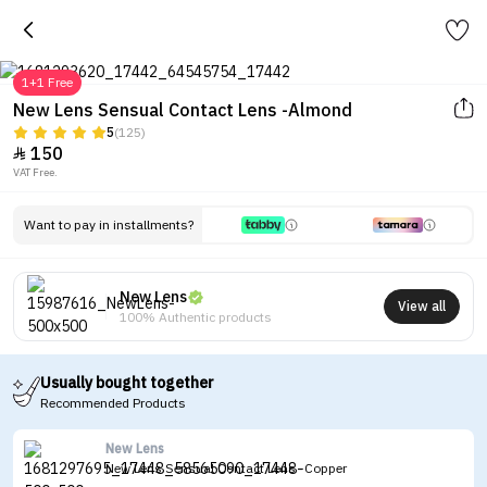
1+1 Free
New Lens Sensual Contact Lens -Almond
5
(125)
150

VAT Free.
Want to pay in installments?
New Lens
View all
100% Authentic products
Usually bought together
Recommended Products
New Lens
New Lens Sensual Contact Lens -Copper