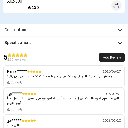
150

Description
Specifications
5
Add Review
125 reviews
Rania *****
2026/06/27
مو متوفر منها للنظر ؟ طلبتها قبل وكانت خيال لكن ما حصلت عندكم نظر .. متى راح يتوفر ؟
(0)
Reply
تول*****
2026/01/31
اللون خياللييييي خذوه والله بتدعون لي ماندمت ابداً اني اخذته واوو يحلي العيون بشكل بطل جداً
فوق التقييم
(3)
Reply
جور*****
2026/01/10
اللون خيال