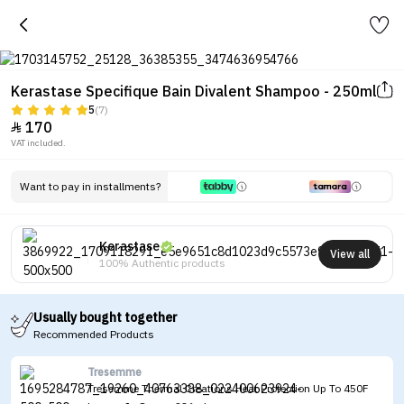
Kerastase Specifique Bain Divalent Shampoo - 250ml
5
(7)
170

VAT included.
Want to pay in installments?
Kerastase
View all
100% Authentic products
Usually bought together
Recommended Products
Tresemme
Tresemme Thermal Creations Heat Protection Up To 450F