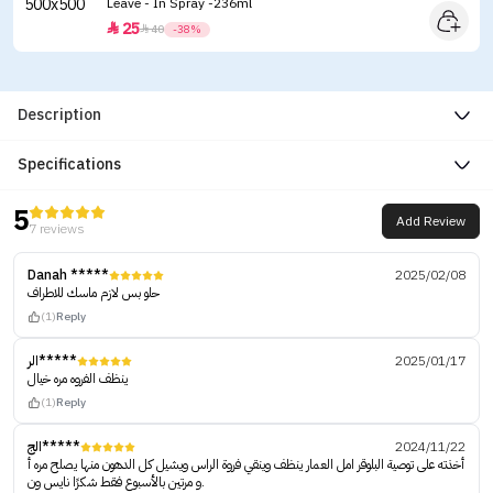
Leave - In Spray -236ml
25


40
-38%
Description
Specifications
5
Add Review
7 reviews
Danah *****
2025/02/08
حلو بس لازم ماسك للاطراف
(1)
Reply
الر*****
2025/01/17
ينظف الفروه مره خيال
(1)
Reply
الج*****
2024/11/22
أخذته على توصية البلوقر امل العمار ينظف وينقي فروة الراس ويشيل كل الدهون منها يصلح مره أ
و مرتين بالأسبوع فقط شكرًا نايس ون.