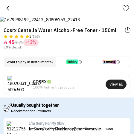
Cosrx Centella Water Alcohol-Free Toner - 150ml
5
(163)
45
79
-43%


VAT included.
Want to pay in installments?
COSRX
View all
100% Authentic products
Usually bought together
Recommended Products
I'm Sorry For My Skin
I'm Sorry For My Skin Honey Beam Ampoule - 30ml