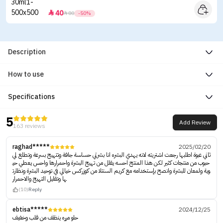
40


80
-50%
Description
How to use
Specifications
5
Add Review
163 reviews
raghad*****
2025/02/20
ثاني عبوة اطلبها رجعت اشتريته لانه يهدي البشره انا بشرتي حساسة جافة وتتهيج بسرعة وتطلع لي
حبوب من منتجات كثير لكن هذا المنتج احسه يقلل من تهيج البشرة واحمرارها واحس يعطي حي
وية ولمعان للبشرة وانصح بإستخدامه مع كريم السنتلا من كوزركس خيالي في توحيد البشرة ونظارت
ها وتقليل التهيج والاحمرار
(10)
Reply
ebtisa*****
2024/12/25
حلو مرره ينظف من قلب وخفيف