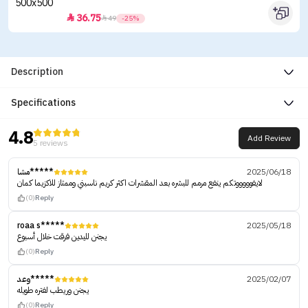
36.75


49
-25%
Description
Specifications
4.8
Add Review
5 reviews
مشا*****
2025/06/18
لايفوووووتكم ينفع مرمم للبشره بعد المقشرات اكثر كريم ناسبني وممتاز للاكزيما كمان
(0)
Reply
roaa s*****
2025/05/18
يجنن لليدين فرقت خلال أسبوع
(0)
Reply
وعد*****
2025/02/07
يجنن وريطب لفتره طويله
(0)
Reply