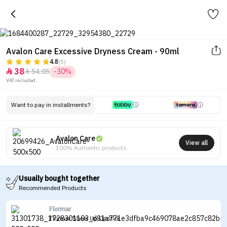
Avalon Care Excessive Dryness Cream - 90ml
4.8
(5)
38
54.05
-30%


VAT included.
Want to pay in installments?
Avalon Care
View all
100% Authentic products
Usually bought together
Recommended Products
Flormar
Flormar Sheer Up Lipstick