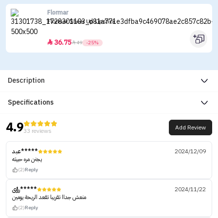
Flormar
Flormar Sheer Up Lipstick
36.75


49
-25%
Description
Specifications
4.9
Add Review
33 reviews
عبد*****
2024/12/09
يجنن مره حبيته
(2)
Reply
رؤى*****
2024/11/22
منعش جداا تقريبا تقعد الريحة يومين
(2)
Reply