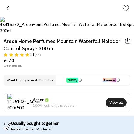
Areon Home Perfumes Mountain Waterfall Malodor
Control Spray - 300 ml
4.9
(33)
20

VAT included.
Want to pay in installments?
Areon
View all
100% Authentic products
Usually bought together
Recommended Products