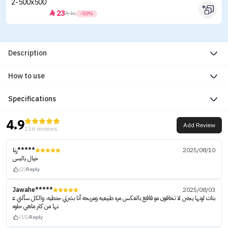
23


46
-50%
Description
How to use
Specifications
4.9
Add Review
156 reviews
رنا*****
2025/08/10
خيال بالبس
(2)
Reply
Jawahe*****
2025/08/03
بنات لونها يجنن لا تخافون مو فاقع بالعكس مره طبيعيه ومريحه أنا بشرتي حنطيه، والكل سألني ع
نها من كثر ماهي حلوه
(15)
Reply