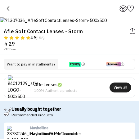
Afle Soft Contact Lenses - Storm
4.9
(156)
29

VAT Free.
Tap to see the eye before and after
wearing the lenses
Want to pay in installments?
Afle Lenses
View all
100% Authentic products
Usually bought together
Recommended Products
Maybelline
Maybelline Fit Me Concealer