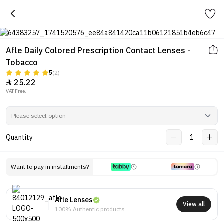
Afle Daily Colored Prescription Contact Lenses -
Tobacco
5
(2)
25.22

VAT Free.
Quantity
1
Want to pay in installments?
Afle Lenses
View all
100% Authentic products