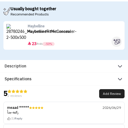
Usually bought together
Recommended Products
Maybelline
Maybelline Fit Me Concealer
23


46
-50%
Description
Specifications
5
Add Review
2 reviews
meaad *****
2026/06/29
رائعه جداً
(1)
Reply