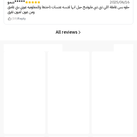
شمو*****
2025/06/16
حلوه بس غامقة اللي تبي شي مايوضح حيل انها لابسه عدسات تاخذها وللمعلوميه عيوني بني غامق
ومن عيون لعيون تفرق
(59)
Reply
All reviews