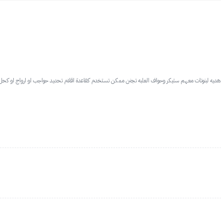
هديه لبنوتات معهم ستيكر وحواف العلبه تجنن ممكن تستخدم كقاعدة اقلام تحديد حواجب او ارواج او كح