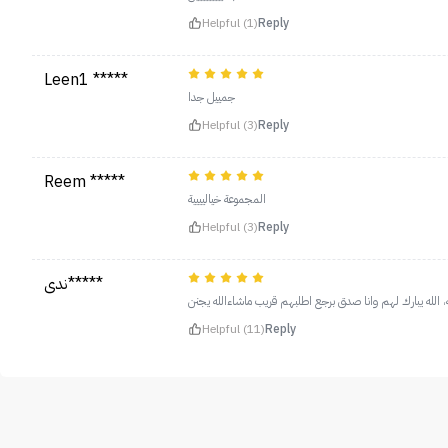
Helpful (1)
Reply
Leen1 *****
جمييل جدا
Helpful (3)
Reply
Reem *****
المجموعة خياليييية
Helpful (3)
Reply
ندى*****
له، الله يبارك لهم وانا صدق برجع اطلبهم قريب ماشاءالله يجنن
Helpful (11)
Reply