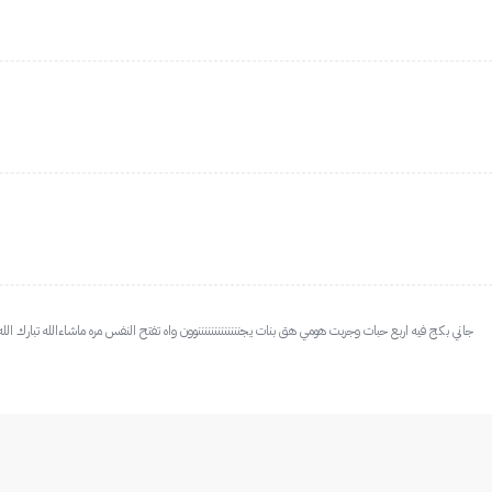
جاني بكج فيه اربع حبات وجربت هومي هق بنات يجنننننننننننننوون واه تفتح النفس مره ماشاءالله تبارك ال