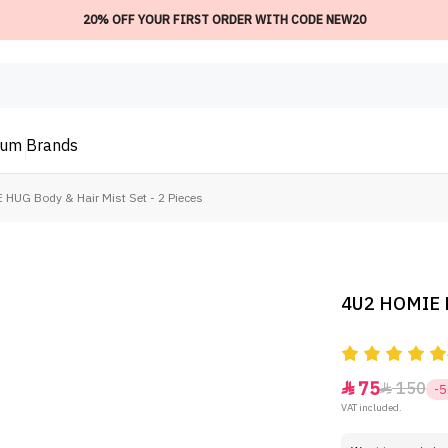
20% OFF YOUR FIRST ORDER WITH CODE NEW20
ium
Brands
HUG Body & Hair Mist Set - 2 Pieces
4U2 HOMIE HU
75
150


-
VAT included.