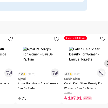
Ends in
03:43:45
5.0
4.9
(1208)
(930)
Ajmal
Calvin Klein
Women -
Ajmal Raindrops For Women -
Calvin Klein Sheer Beauty For
Eau De Parfum
Women - Eau De Toilette
315

75
107.91


-66%