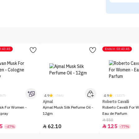
3:43:45
Ends in
03:43:45
4.9
4.9
467)
(566)
(1217)
Ajmal
Roberto Cavalli
sk For Women -
Ajmal Musk Silk Perfume Oil -
Roberto Cavalli For 
Spray
12gm
Eau de Parfum
550

5
62.10
125


-47%
-77%