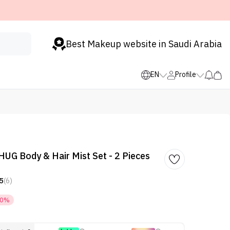
Best Makeup website in Saudi Arabia
EN
Profile
G Body & Hair Mist Set - 2 Pieces
5
(6)
50%