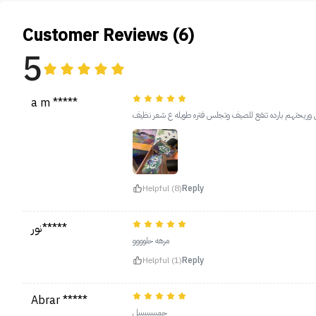
Customer Reviews (6)
5
a m *****
ل وريحتهم بارده تنفع للصيف وتجلس فتره طويله ع شعر نظيف
Helpful (8)
Reply
نور*****
مرهه حلوووو
Helpful (1)
Reply
Abrar *****
جميييييييييل