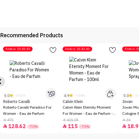
Recommended Products
Ends in
03:43:45
Ends in
03:43:45
Ends in
0
5.0
4.9
5.0
(3129)
(1668)
(2
Roberto Cavalli
Calvin Klein
Jovan
Roberto Cavalli Paradiso For
Calvin Klein Eternity Moment
Jovan Mu
Women - Eau de Parfum
For Women - Eau de Parfum -
Cologne 
100ml
475
425.05
36



128.62
115
18.9



-73%
-73%