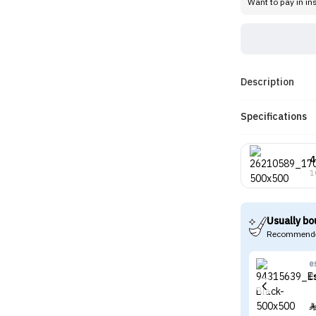
Want to pay in in
Description
Specifications
4
1
Usually bo
Recommende
e
E