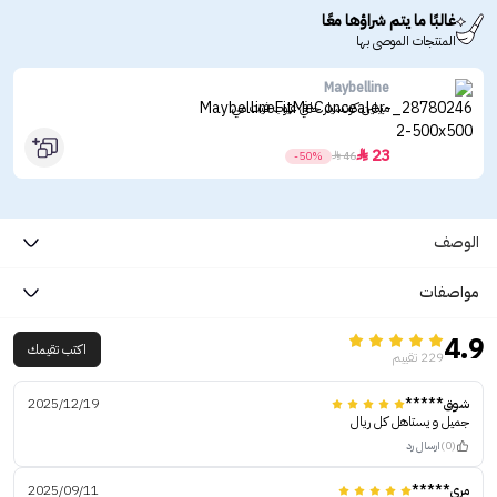
غالبًا ما يتم شراؤها معًا
المنتجات الموصى بها
Maybelline
ميبلين كونسيلر خافي عيوب فيت مي
23

-50%

46
الوصف
مواصفات
4.9
اكتب تقيمك
229 تقييم
شوق*****
2025/12/19
جميل و يستاهل كل ريال
(0)
ارسال رد
مري*****
2025/09/11