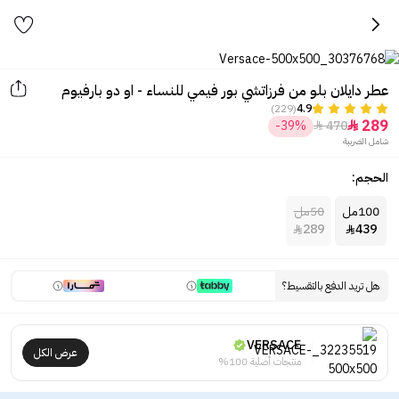
عطر دايلان بلو من فرزاتشي بور فيمي للنساء - او دو بارفيوم
(229)
4.9
289
-39%
470


شامل الضريبة
الحجم:
100مل
50مل
289
439


هل تريد الدفع بالتقسيط؟
VERSACE
عرض الكل
منتجات أصلية 100%