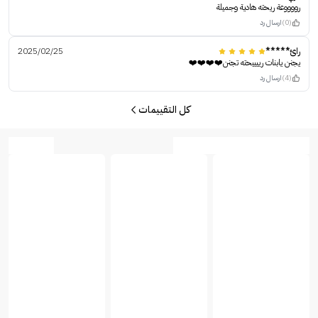
رووووعة ريحته هادية وجميلة
(0)
ارسال رد
رائ*****
2025/02/25
يجنن يابنات رييييحته تجنن❤️❤️❤️❤️
(4)
ارسال رد
كل التقييمات