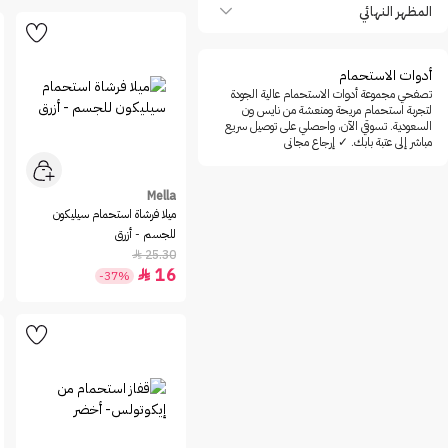
Once
المظهر النهائي
Safeeza
Schick
أدوات الاستحمام
Sol de Janeiro
تصفحي مجموعة أدوات الاستحمام عالية الجودة
لتجربة استحمام مريحة ومنعشة من نايس ون
The Ordinary
السعودية. تسوقي الآن، واحصلي على توصيل سريع
مباشر إلى عتبة بابك. ✓ إرجاع مجاني
Vaseline
ZOA Beauty
Mella
ميلا فرشاة استحمام سيليكون
للجسم - أزرق
25.30

16

-37%