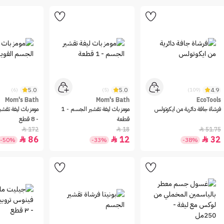
5.0
5.0
4.9
(6)
(5)
(109)
Mom's Bath
Mom's Bath
EcoTools
فرشاة جافة دائرية من ايكوتولس
مومز باث ليفة تقشير الجسم - 1
مومز باث ليفة تقشي
قطعة
- 8 قطع
172
18
51.75



86
12
32



-50%
-33%
-38%