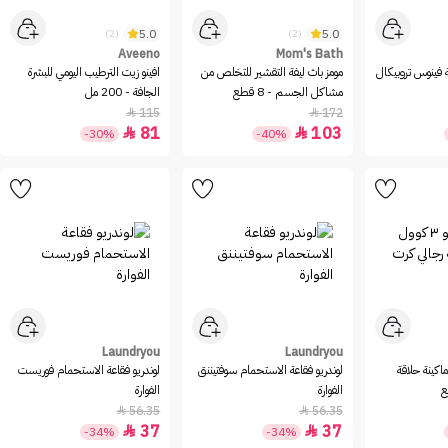
5.0
5.0
(2)
(2)
Aveeno
Mom's Bath
 فينوس تروبيكال
مومز باث ليفة التقشير للتخلص من
افينو زيت الترطيب اليومي للبشرة
مشاكل الجسم - 8 قطع
الجافة - 200 مل
115
172


81
103


-30%
-40%
Laundryou
Laundryou
 كوول ماكينة حلاقة
لوندريو فقاعة الاستحمام سوفتيننق
لوندريو فقاعة الاستحمام فوريست
الفوارة
الفوارة
56.35
56.35


37
37


-34%
-34%