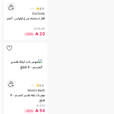
4.9
(64)
EcoTools
قفاز استحمام من إيكوتولس- أخضر
31.43

20

-36%
5.0
(2)
Mom's Bath
مومز باث ليفة تقشير الجسم - 8
قطع
172

94

-45%