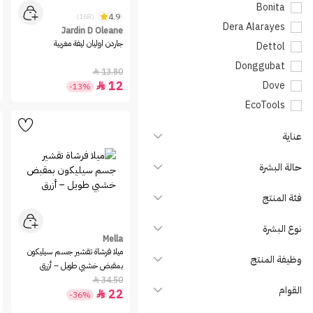
Bonita
4.9
(168)
Dera Alarayes
Jardin D Oleane
جاردن اوليان ليفة مغربية
Dettol
Donggubat
13.80

12
Dove

-13%
EcoTools
eos
عناية
Fler
Gifts & Sets
حالة البشرة
gillette
فئة المنتج
Jardin D Oleane
Laundryou
نوع البشرة
Mella
Lux
ميلا فرشاة تقشير جسم سيليكون
وظيفة المنتج
Mella
بمقبض خشبي طويل – أزرق
34.50
Mom's Bath

القوام
22

-36%
Nature Visions