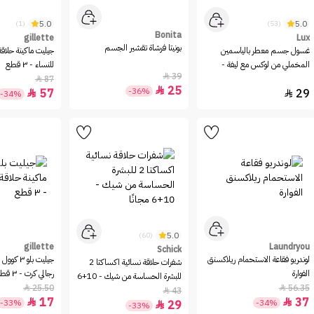
5.0
5.0
(1)
(53)
Bonita
gillette
Lux
بونيتا فرشاة تقشير الجسم
غسول جسم معطر بالياسمين
جيليت ماكينة حلاقة
المخملي من لوكس مع ليفة -
للنساء - ٣ قطع
39

250مل
87

25

-36%
57
29


-34%
5.0
(60)
gillette
Laundryou
Schick
لوندريو فقاعة الاستحمام ريلاكسنق
جيليت بلو ٣
شفرات حلاقة نسائية اكساكتا 2
الفوارة
رجالي كرت - ٣ قطع
للبشرة الحساسة من شيك - 10+6
25.50
56.35


مجانًا
43

17
37


-33%
-34%
29

-33%