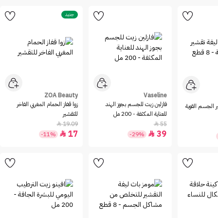
جديد
ZOA Beauty
Vaseline
فازلين زيت للجسم بجوز الهند
زوا قفاز الحمام المغربي الفاخر
ر الجسم القوية
للعناية المكثفة - 200 مل
للتقشير
19.09
55


17
39


-11%
-29%