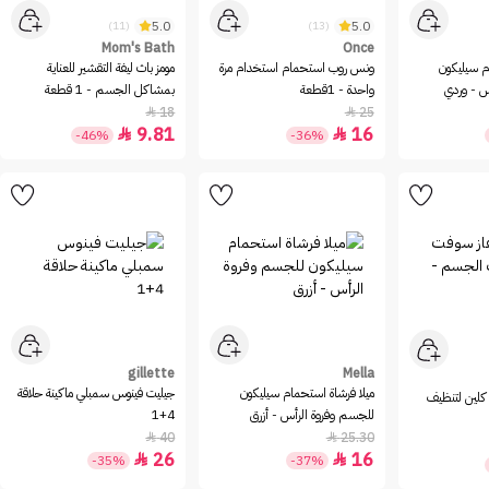
5.0
5.0
(11)
(13)
Mom's Bath
Once
م سيليكون
ونس روب استحمام استخدام مرة
مومز باث ليفة التقشير للعناية
س - وردي
واحدة - 1قطعة
بمشاكل الجسم - 1 قطعة
18
25


9.81
16


-46%
-36%
gillette
Mella
ميلا فرشاة استحمام سيليكون
جيليت فينوس سمبلي ماكينة حلاقة
 كلين لتنظيف
للجسم وفروة الرأس - أزرق
4+1
40
25.30


26
16


-35%
-37%