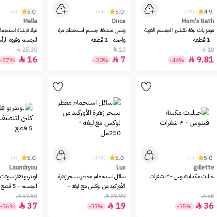
5.0
5.0
4.9
(5)
(21)
(18)
Mella
Once
Mom's Bath
مومز باث ليفة تقشير الجسم القوية
ونس منشفة جسم استخدام مرة
ميلا فرشاة استحما
- 1 قطعة
واحدة - 1 قطعة
للجسم وفروة الرأ
25.30
10
18



16
7
9.81



-37%
-30%
-46%
5.0
5.0
5.0
(4)
(151)
(1)
Laundryou
Lux
gillette
جيليت مكينة فينوس - ٣ شفرات
سائل استحمام معطر بسحر زهرة
لوندريو قفاز سوفت
الأوركيد من لوكس مع ليفه -
الجسم - 5 قطع
250مل
57.50
29.99
55



37
19
36



-36%
-37%
-35%