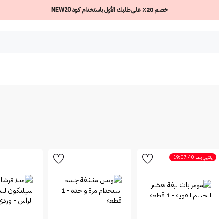
خصم 20٪ على طلبك الأول باستخدام كود NEW20
ينتهي بعد
19:07:40