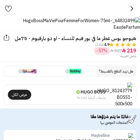
هيوجو بوس عطر ما في بور فيم للنساء - او دو بارفيوم - 75مل
(244)
4.9
219
-57%
507


شامل الضريبة
هل تريد الدفع بالتقسيط؟
HUGO BOSS
عرض الكل
منتجات أصلية 100%
غالبًا ما يتم شراؤها معًا
المنتجات الموصى بها
Maybelline