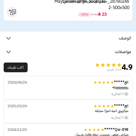
ميبلين كونسيلر خافي عيوب فيت مي
23

-50%

46
الوصف
مواصفات
4.9
اكتب تقيمك
244 تقييم
الج*****
2026/06/26
رووووووووعه
(0)
ارسال رد
الج*****
2025/03/26
خيالييييي احبه اخيرًا حصلته
(3)
ارسال رد
2024/12/25
Qw-898*****
صباحي ويومي حبييييت ريحته هادي ويهببل