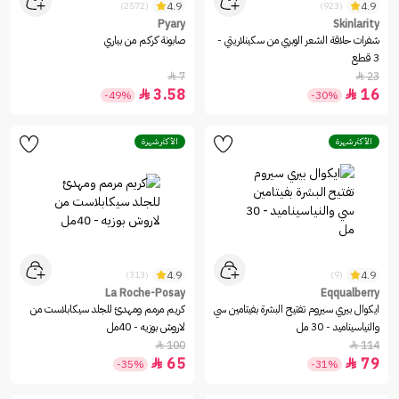
4.9
4.9
(2572)
(923)
Pyary
Skinlarity
شفرات حلاقة الشعر الوبري من سكينلاريتي -
صابونة كركم من بياري
3 قطع
7
23


3.58
16


-49%
-30%
الأكثر شهرة
الأكثر شهرة
4.9
4.9
(313)
(9)
La Roche-Posay
Eqqualberry
ايكوال بيري سيروم تفتيح البشرة بفيتامين سي
كريم مرمم ومهدئ للجلد سيكابلاست من
والنياسيناميد - 30 مل
لاروش بوزيه - 40مل
100
114


65
79


-35%
-31%