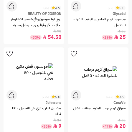
4.9
5.0
(36)
(79)
BEAUTY OF JOSEON
Glysolid
جليسوليد كريم الجلسرين لترطيب البشرة -
بيوتي اوف جوسون واقي شمس اكوا فريش
250 مل
بخلاصة الأرز وفيتامين ب5 بعامل حماية
78
35


54.50
25


-30%
-29%
5.0
4.9
(250)
(115)
Johnsons
CeraVe
سيرافي كريم مرطب للبشرة الجافة - 50مل
جونسون قطن دائري نقي للتجميل - 80
قطنة
14
38


9
20


-36%
-47%