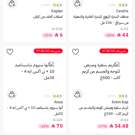
4.9
4.9
(3548)
(498)
Kaylan
CeraVe
منظف البشرة الرغوي للبشرة العادية والدهنية
لصقات الانف من كيلان
من سيرافي - 236 مل
9.20
81


6
44


-35%
-46%
ينتهي بعد
07:46:54
ينتهي بعد
07:46:54
4.9
5.0
(91)
(1818)
Anua
Krem Kap
كريم سنفرة ومبيض للوجه والجسم من
أنوا سيروم نياسيناميد 10 + تي اكس ايه 4 -
كريم كاب - 500غ
30مل
125
66


70
54.48


-44%
-17%