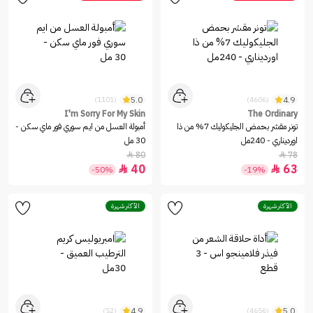
5.0
4.9
(1101)
(4606)
I'm Sorry For My Skin
The Ordinary
تونر مقشر بحمض الجليكوليك 7% من ذا
أمبولة العسل من ايم سوري فور ماي سكن -
اورديناري - 240مل
30 مل
80
78


40
63


-50%
-19%
الأكثر شهرة
الأكثر شهرة
4.9
5.0
(52)
(4656)