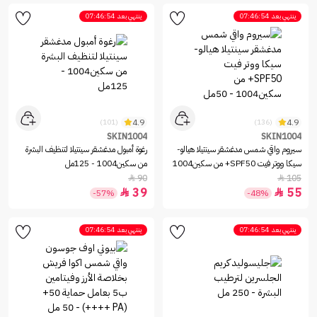
ينتهي بعد
07:46:54
ينتهي بعد
07:46:54
4.9
4.9
(101)
(136)
SKIN1004
SKIN1004
سيروم واقي شمس مدغشقر سينتيلا هيالو-
رغوة أمبول مدغشقر سينتيلا لتنظيف البشرة
سيكا ووتر فيت SPF50+ من سكين1004
من سكين1004 - 125مل
- 50مل
90
105


39
55


-57%
-48%
ينتهي بعد
07:46:54
ينتهي بعد
07:46:54