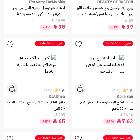
I'm Sorry For My Skin
BEAUTY OF JOSEON
بيوتي اوف جوسون واقي شمس بخلاصة الأرز
لصقات هايدروجل للتفتيح العين من ايم
وبروبيوتيك بعامل حماية من أشعة الشمس
سوري فور ماي سكن - 90جم/60 قطعة
49.99
69


38
39


-24%
-43%
ينتهي بعد
07:46:54
ينتهي بعد
07:46:54
4.9
4.9
(139)
(2150)
Dr.Althea
Kojie San
صابونة تفتيح الوجه كوجيك اسيد من كوجي
دكتور الثيا كريم 345 للإصلاح المكثف للبشرة
سان - 135جم
- 50مل
105
16.10


65
7.63


-38%
-53%
ينتهي بعد
07:46:54
ينتهي بعد
07:46:54