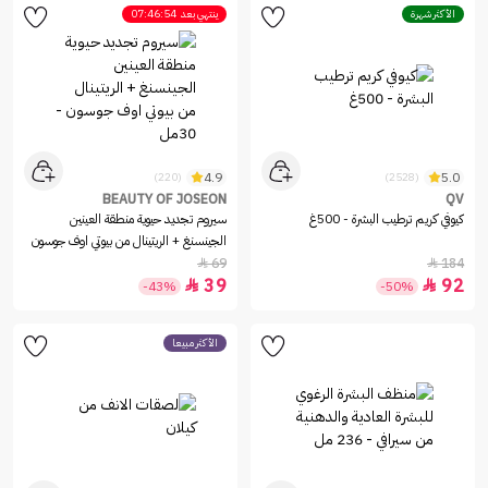
الأكثر شهرة
ينتهي بعد
07:46:54
4.9
5.0
(220)
(2528)
BEAUTY OF JOSEON
QV
كيوفي كريم ترطيب البشرة - 500غ
سيروم تجديد حيوية منطقة العينين
الجينسنغ + الريتينال من بيوتي اوف جوسون
- 30مل
69
184


39
92


-43%
-50%
الأكثر مبيعاً