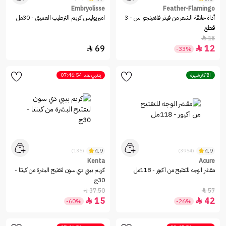
Embryolisse
Feather-Flamingo
أداة حلاقة الشعر من فيذر فلامينجو اس - 3
امبريوليس كريم الترطيب العميق - 30مل
قطع
18

69
12


-33%
الأكثر شهرة
ينتهي بعد
07:46:54
4.9
4.9
(135)
(3954)
Kenta
Acure
مقشر الوجه للتفتيح من اكيور - 118مل
كريم بيبي دي سون لتفتيح البشرة من كينتا -
30ج
37.50
57


15
42


-60%
-26%