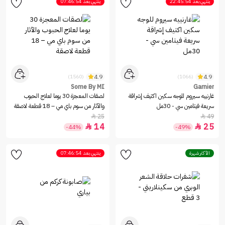
ينتهي بعد
22:45:54
ينتهي بعد
07:46:54
4.9
4.9
(1560)
(1066)
Some By MI
Garnier
غارنييه سيروم للوجه سكين اكتيف إشراقة
لصقات المعجزة 30 يوما لعلاج الحبوب
سريعة فيتامين سي - 30مل
والآثار من سوم باي مي – 18 قطعة لاصقة
25
49


14
25


-44%
-49%
الأكثر شهرة
ينتهي بعد
07:46:54