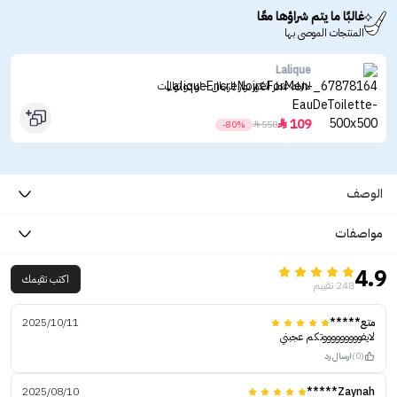
غالبًا ما يتم شراؤها معًا
المنتجات الموصى بها
Lalique
لاليك عطر انكور نوار للرجال - او دو تواليت
109

-80%

558
الوصف
مواصفات
4.9
اكتب تقيمك
248 تقييم
متع*****
2025/10/11
لايفوووووووووتكم عجبني
(0)
ارسال رد
2025/08/10
Zaynah*****