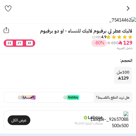
لاليك عطر لي برفيوم لاليك للنساء - او دو برفيوم
(248)
4.9
129
-80%
650


21
:
27
:
43
شامل الضريبة
الحجم:
100مل
129

هل تريد الدفع بالتقسيط؟
Lalique
عرض الكل
منتجات أصلية 100%